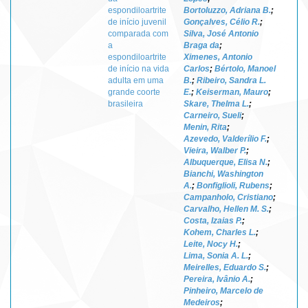
espondiloartrite
Bortoluzzo, Adriana B.
;
de início juvenil
Gonçalves, Célio R.
;
comparada com
Silva, José Antonio
a
Braga da
;
espondiloartrite
Ximenes, Antonio
de início na vida
Carlos
;
Bértolo, Manoel
adulta em uma
B.
;
Ribeiro, Sandra L.
grande coorte
E.
;
Keiserman, Mauro
;
brasileira
Skare, Thelma L.
;
Carneiro, Sueli
;
Menin, Rita
;
Azevedo, Valderílio F.
;
Vieira, Walber P.
;
Albuquerque, Elisa N.
;
Bianchi, Washington
A.
;
Bonfiglioli, Rubens
;
Campanholo, Cristiano
;
Carvalho, Hellen M. S.
;
Costa, Izaias P.
;
Kohem, Charles L.
;
Leite, Nocy H.
;
Lima, Sonia A. L.
;
Meirelles, Eduardo S.
;
Pereira, Ivânio A.
;
Pinheiro, Marcelo de
Medeiros
;