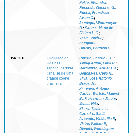
Polito, Elizandra
;
Resende, Gustavo G.
;
Rocha, Francisco
Airton C.
;
Santiago, Mittermayer
B.
;
Sauma, Maria de
Fátima L. C.
;
Valim, Valéria
;
Sampaio-
Barros, Percival D.
Jan-2016
-
Qualidade de
Ribeiro, Sandra L. E.
;
-
vida nas
Albuquerque, Elisa N.
;
espondiloartrites
Bortoluzzo, Adriana B.
;
: análise de uma
Gonçalves, Célio R.
;
grande coorte
Silva, José Antonio
brasileira
Braga da
;
Ximenes, Antonio
Carlos
;
Bértolo, Manoel
B.
;
Keiserman, Mauro
;
Menin, Rita
;
Skare, Thelma L.
;
Carneiro, Sueli
;
Azevedo, Valderílio F.
;
Vieira, Walber P.
;
Bianchi, Washington