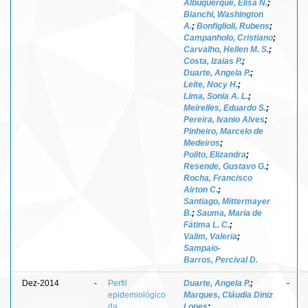
Albuquerque, Elisa N.
;
Bianchi, Washington
A.
;
Bonfiglioli, Rubens
;
Campanholo, Cristiano
;
Carvalho, Hellen M. S.
;
Costa, Izaias P.
;
Duarte, Angela P.
;
Leite, Nocy H.
;
Lima, Sonia A. L.
;
Meirelles, Eduardo S.
;
Pereira, Ivanio Alves
;
Pinheiro, Marcelo de
Medeiros
;
Polito, Elizandra
;
Resende, Gustavo G.
;
Rocha, Francisco
Airton C.
;
Santiago, Mittermayer
B.
;
Sauma, Maria de
Fátima L. C.
;
Valim, Valeria
;
Sampaio-
Barros, Percival D.
Dez-2014
-
Perfil
Duarte, Angela P.
;
-
epidemiológico
Marques, Cláudia Diniz
da
Lopes
;