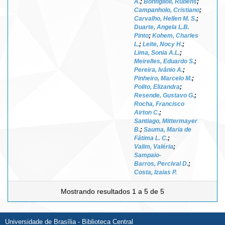
A.
;
Bonfiglioli, Rubens
;
Campanholo, Cristiano
;
Carvalho, Hellen M. S.
;
Duarte, Angela L.B.
Pinto
;
Kohem, Charles
L.
;
Leite, Nocy H.
;
Lima, Sonia A.L.
;
Meirelles, Eduardo S.
;
Pereira, Ivânio A.
;
Pinheiro, Marcelo M.
;
Polito, Elizandra
;
Resende, Gustavo G.
;
Rocha, Francisco
Airton C.
;
Santiago, Mittermayer
B.
;
Sauma, Maria de
Fátima L. C.
;
Valim, Valéria
;
Sampaio-
Barros, Percival D.
;
Costa, Izaias P.
Mostrando resultados 1 a 5 de 5
Universidade de Brasília - Biblioteca Central