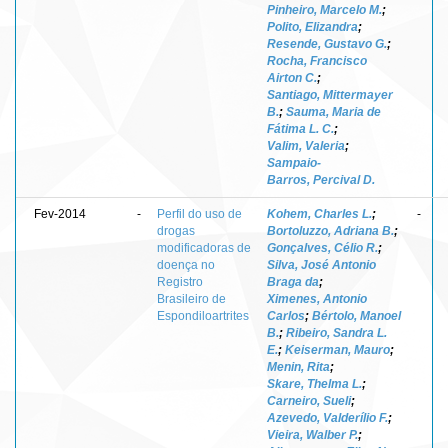
Pinheiro, Marcelo M.
;
Polito, Elizandra
;
Resende, Gustavo G.
;
Rocha, Francisco
Airton C.
;
Santiago, Mittermayer
B.
;
Sauma, Maria de
Fátima L. C.
;
Valim, Valeria
;
Sampaio-
Barros, Percival D.
Fev-2014
-
Perfil do uso de
Kohem, Charles L.
;
-
drogas
Bortoluzzo, Adriana B.
;
modificadoras de
Gonçalves, Célio R.
;
doença no
Silva, José Antonio
Registro
Braga da
;
Brasileiro de
Ximenes, Antonio
Espondiloartrites
Carlos
;
Bértolo, Manoel
B.
;
Ribeiro, Sandra L.
E.
;
Keiserman, Mauro
;
Menin, Rita
;
Skare, Thelma L.
;
Carneiro, Sueli
;
Azevedo, Valderílio F.
;
Vieira, Walber P.
;