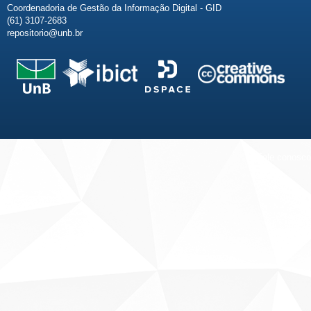
Coordenadoria de Gestão da Informação Digital - GID
(61) 3107-2683
repositorio@unb.br
Fale conosco
Sobre