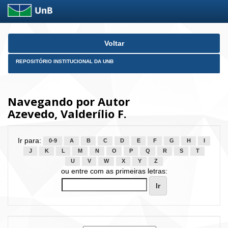
Skip
Voltar
navigation
REPOSITÓRIO INSTITUCIONAL DA UNB
Navegando por Autor
Azevedo, Valderílio F.
Ir para:
0-9
A
B
C
D
E
F
G
H
I
J
K
L
M
N
O
P
Q
R
S
T
U
V
W
X
Y
Z
ou entre com as primeiras letras: