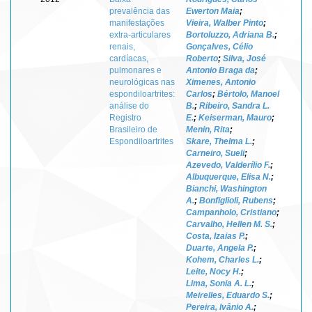
prevalência das
Ewerton Maia
;
manifestações
Vieira, Walber Pinto
;
extra-articulares
Bortoluzzo, Adriana B.
;
renais,
Gonçalves, Célio
cardíacas,
Roberto
;
Silva, José
pulmonares e
Antonio Braga da
;
neurológicas nas
Ximenes, Antonio
espondiloartrites:
Carlos
;
Bértolo, Manoel
análise do
B.
;
Ribeiro, Sandra L.
Registro
E.
;
Keiserman, Mauro
;
Brasileiro de
Menin, Rita
;
Espondiloartrites
Skare, Thelma L.
;
Carneiro, Sueli
;
Azevedo, Valderílio F.
;
Albuquerque, Elisa N.
;
Bianchi, Washington
A.
;
Bonfiglioli, Rubens
;
Campanholo, Cristiano
;
Carvalho, Hellen M. S.
;
Costa, Izaias P.
;
Duarte, Angela P.
;
Kohem, Charles L.
;
Leite, Nocy H.
;
Lima, Sonia A. L.
;
Meirelles, Eduardo S.
;
Pereira, Ivânio A.
;