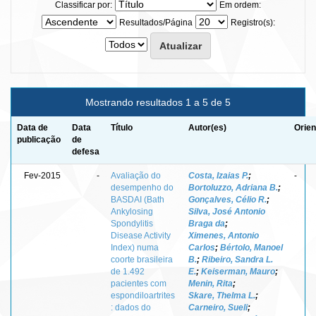
Classificar por:
Em ordem:
Resultados/Página
Registro(s):
Mostrando resultados 1 a 5 de 5
Data de
Data
Título
Autor(es)
Orien
publicação
de
defesa
Fev-2015
-
Avaliação do
Costa, Izaias P.
;
-
desempenho do
Bortoluzzo, Adriana B.
;
BASDAI (Bath
Gonçalves, Célio R.
;
Ankylosing
Silva, José Antonio
Spondylitis
Braga da
;
Disease Activity
Ximenes, Antonio
Index) numa
Carlos
;
Bértolo, Manoel
coorte brasileira
B.
;
Ribeiro, Sandra L.
de 1.492
E.
;
Keiserman, Mauro
;
pacientes com
Menin, Rita
;
espondiloartrites
Skare, Thelma L.
;
: dados do
Carneiro, Sueli
;