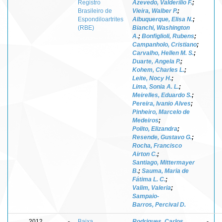
Registro
Azevedo, Valderílio F.
;
Brasileiro de
Vieira, Walber P.
;
Espondiloartrites
Albuquerque, Elisa N.
;
(RBE)
Bianchi, Washington
A.
;
Bonfiglioli, Rubens
;
Campanholo, Cristiano
;
Carvalho, Hellen M. S.
;
Duarte, Angela P.
;
Kohem, Charles L.
;
Leite, Nocy H.
;
Lima, Sonia A. L.
;
Meirelles, Eduardo S.
;
Pereira, Ivanio Alves
;
Pinheiro, Marcelo de
Medeiros
;
Polito, Elizandra
;
Resende, Gustavo G.
;
Rocha, Francisco
Airton C.
;
Santiago, Mittermayer
B.
;
Sauma, Maria de
Fátima L. C.
;
Valim, Valeria
;
Sampaio-
Barros, Percival D.
2012
-
Baixa
Rodrigues, Carlos
-