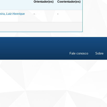
Orientador(es)
Coorientador(es)
eira, Luiz Henrique
-
-
Fale conosco
Sobre