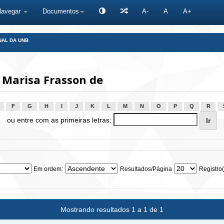
Navegar
Documentos
A-
A
A+
NAL DA UNB
 Marisa Frasson de
F
G
H
I
J
K
L
M
N
O
P
Q
R
ou entre com as primeiras letras:
Em ordem:
Resultados/Página
Registro(
Mostrando resultados 1 a 1 de 1