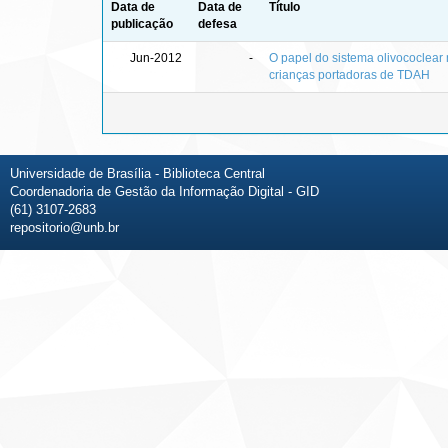
Data de
Data de
Título
publicação
defesa
Jun-2012
-
O papel do sistema olivococlear
crianças portadoras de TDAH
Universidade de Brasília - Biblioteca Central
Coordenadoria de Gestão da Informação Digital - GID
(61) 3107-2683
repositorio@unb.br