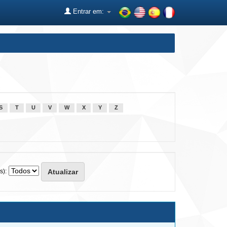
Entrar em:
S
T
U
V
W
X
Y
Z
s):