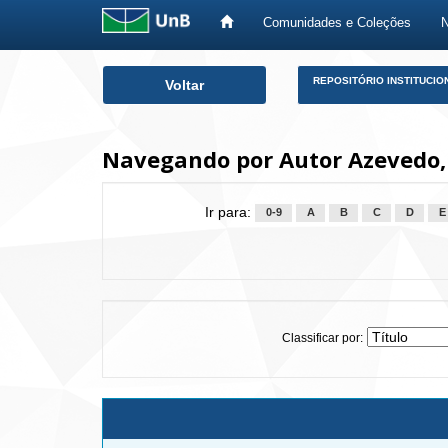
Comunidades e Coleções
Skip
REPOSITÓRIO INSTITUCIO
Voltar
navigation
Navegando por Autor Azevedo,
Ir para:
0-9
A
B
C
D
E
Classificar por: