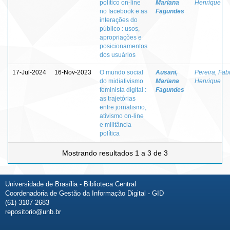
político on-line
Mariana
Henrique
no facebook e as
Fagundes
interações do
público : usos,
apropriações e
posicionamentos
dos usuários
17-Jul-2024
16-Nov-2023
O mundo social
Ausani,
Pereira, Fab
do midiativismo
Mariana
Henrique
feminista digital :
Fagundes
as trajetórias
entre jornalismo,
ativismo on-line
e militância
política
Mostrando resultados 1 a 3 de 3
Universidade de Brasília - Biblioteca Central
Coordenadoria de Gestão da Informação Digital - GID
(61) 3107-2683
repositorio@unb.br