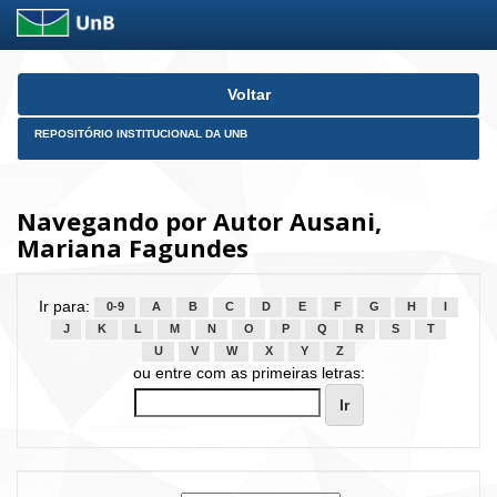
Skip
Voltar
navigation
REPOSITÓRIO INSTITUCIONAL DA UNB
Navegando por Autor Ausani,
Mariana Fagundes
Ir para:
0-9
A
B
C
D
E
F
G
H
I
J
K
L
M
N
O
P
Q
R
S
T
U
V
W
X
Y
Z
ou entre com as primeiras letras: