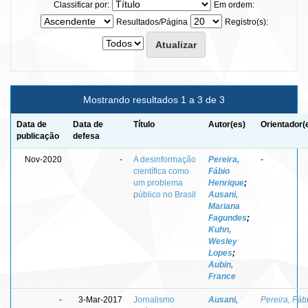
Classificar por:
Em ordem:
Resultados/Página
Registro(s):
Mostrando resultados 1 a 3 de 3
Data de
Data de
Título
Autor(es)
Orientador(
publicação
defesa
Nov-2020
-
A desinformação
Pereira,
-
científica como
Fábio
um problema
Henrique
;
público no Brasil
Ausani,
Mariana
Fagundes
;
Kuhn,
Wesley
Lopes
;
Aubin,
France
-
3-Mar-2017
Jornalismo
Ausani,
Pereira, Fáb