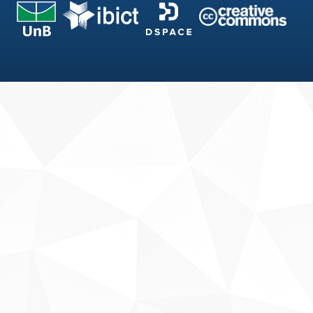
Fale conosco
Sobre