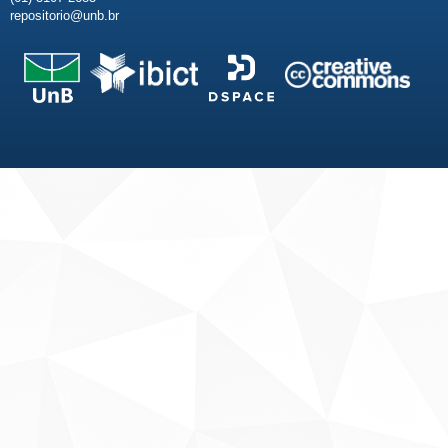
repositorio@unb.br
Fale conosco
Sobre