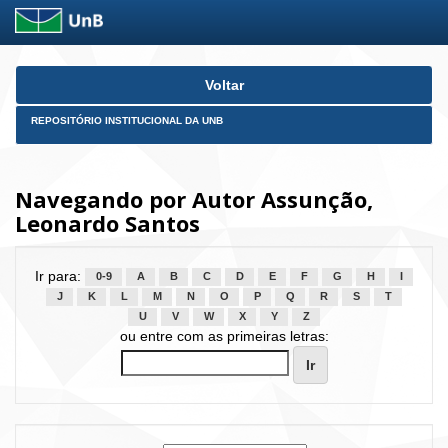
Skip
Voltar
navigation
REPOSITÓRIO INSTITUCIONAL DA UNB
Navegando por Autor Assunção,
Leonardo Santos
Ir para:
0-9
A
B
C
D
E
F
G
H
I
J
K
L
M
N
O
P
Q
R
S
T
U
V
W
X
Y
Z
ou entre com as primeiras letras: