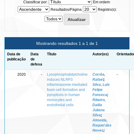
Classificar por:
Em ordem:
Resultados/Página
Registro(s):
Mostrando resultados 1 a 1 de 1
Data de
Data
Título
Autor(es)
Orientado
publicação
de
defesa
2020
-
Lysophosphatidylcholine
Corrêa,
-
induces NLRP3
Rafael
;
inflammasome-mediated
Silva, Luís
foam cell formation and
Felipe
pyroptosis in human
Fonseca
;
monocytes and
Ribeiro,
endothelial cells
Dalila
Juliana
Silva
;
Almeida,
Raquel das
Neves
;