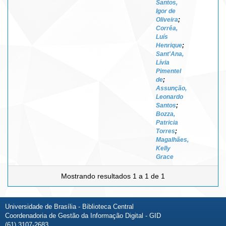
Santos,
Igor de
Oliveira
;
Corrêa,
Luís
Henrique
;
Sant'Ana,
Lívia
Pimentel
de
;
Assunção,
Leonardo
Santos
;
Bozza,
Patricia
Torres
;
Magalhães,
Kelly
Grace
Mostrando resultados 1 a 1 de 1
Universidade de Brasília - Biblioteca Central
Coordenadoria de Gestão da Informação Digital - GID
(61) 3107-2683