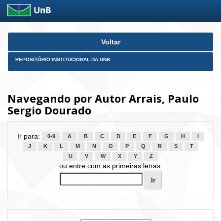
Skip
Voltar
navigation
REPOSITÓRIO INSTITUCIONAL DA UNB
Navegando por Autor Arrais, Paulo
Sergio Dourado
Ir para:
0-9
A
B
C
D
E
F
G
H
I
J
K
L
M
N
O
P
Q
R
S
T
U
V
W
X
Y
Z
ou entre com as primeiras letras: