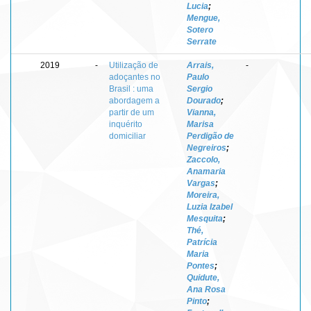
Lucia
;
Mengue,
Sotero
Serrate
2019
-
Utilização de
Arrais,
-
adoçantes no
Paulo
Brasil : uma
Sergio
abordagem a
Dourado
;
partir de um
Vianna,
inquérito
Marisa
domiciliar
Perdigão de
Negreiros
;
Zaccolo,
Anamaria
Vargas
;
Moreira,
Luzia Izabel
Mesquita
;
Thé,
Patrícia
Maria
Pontes
;
Quidute,
Ana Rosa
Pinto
;