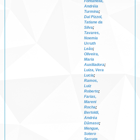
Fontanella,
Andréia
Turmina
;
Dal Pizzol,
Tatiane da
Silva
;
Tavares,
Noemia
Urruth
Leão
;
Oliveira,
Maria
Auxiliadora
;
Luiza, Vera
Lucia
;
Ramos,
Luiz
Roberto
;
Farias,
Mareni
Rocha
;
Bertoldi,
Andréa
Dâmaso
;
Mengue,
Sotero
Serrate