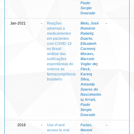
Paulo
Sergio
Dourado
Jan-2021
-
Reações
Melo, José
-
adversas a
Romério
medicamentos
Rabelo
;
em pacientes
Duarte,
com COVID-19
Elisabeth
no Brasil :
Carmen
;
análise das
Moraes,
notificações
Marcelo
espontâneas do
Vogler de
;
sistema de
Fleck,
farmacovigilância
Karen
;
brasileiro
Silva,
Amanda
Soares do
Nascimento
e
;
Arrais,
Paulo
Sergio
Dourado
2016
-
Use of and
Farias,
-
access to oral
Mareni