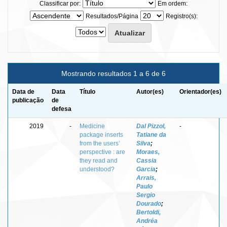
Classificar por:
Em ordem:
Resultados/Página
Registro(s):
Mostrando resultados 1 a 6 de 6
Data de
Data
Título
Autor(es)
Orientador(es)
publicação
de
defesa
2019
-
Medicine
Dal Pizzol,
-
package inserts
Tatiane da
from the users’
Silva
;
perspective : are
Moraes,
they read and
Cassia
understood?
Garcia
;
Arrais,
Paulo
Sergio
Dourado
;
Bertoldi,
Andréa