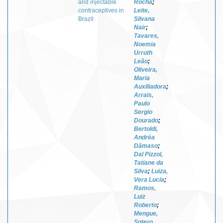
and injectable
Rocha
;
contraceptives in
Leite,
Brazil
Silvana
Nair
;
Tavares,
Noemia
Urruth
Leão
;
Oliveira,
Maria
Auxiliadora
;
Arrais,
Paulo
Sergio
Dourado
;
Bertoldi,
Andréa
Dâmaso
;
Dal Pizzol,
Tatiane da
Silva
;
Luiza,
Vera Lucia
;
Ramos,
Luiz
Roberto
;
Mengue,
Sotero