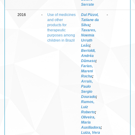
Serrate
2016
-
Use of medicines
Dal Pizzol,
-
and other
Tatiane da
products for
Silva
;
therapeutic
Tavares,
purposes among
Noemia
children in Brazil
Urruth
Leão
;
Bertoldi,
Andréa
Dâmaso
;
Farias,
Mareni
Rocha
;
Arrais,
Paulo
Sergio
Dourado
;
Ramos,
Luiz
Roberto
;
Oliveira,
Maria
Auxiliadora
;
Luiza, Vera