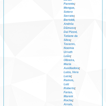
Parente
;
Mengue,
Sotero
Serrate
;
Bertoldi,
Andréa
Dâmaso
;
Dal Pizzol,
Tatiane da
Silva
;
Tavares,
Noemia
Urruth
Leão
;
Oliveira,
Maria
Auxiliadora
;
Luiza, Vera
Lucia
;
Ramos,
Luiz
Roberto
;
Farias,
Mareni
Rocha
;
Arrais,