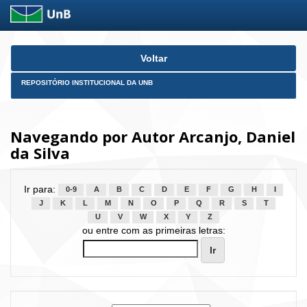
Skip
Voltar
navigation
REPOSITÓRIO INSTITUCIONAL DA UNB
Navegando por Autor Arcanjo, Daniel
da Silva
Ir para:
0-9
A
B
C
D
E
F
G
H
I
J
K
L
M
N
O
P
Q
R
S
T
U
V
W
X
Y
Z
ou entre com as primeiras letras: