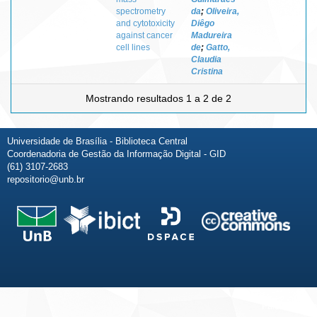
spectrometry
da
;
Oliveira,
and cytotoxicity
Diêgo
against cancer
Madureira
cell lines
de
;
Gatto,
Claudia
Cristina
Mostrando resultados 1 a 2 de 2
Universidade de Brasília - Biblioteca Central
Coordenadoria de Gestão da Informação Digital - GID
(61) 3107-2683
repositorio@unb.br
Fale conosco