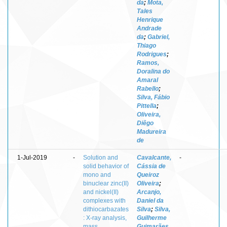
da
;
Mota,
Tales
Henrique
Andrade
da
;
Gabriel,
Thiago
Rodrigues
;
Ramos,
Doralina do
Amaral
Rabello
;
Silva, Fábio
Pittella
;
Oliveira,
Diêgo
Madureira
de
1-Jul-2019
-
Solution and
Cavalcante,
-
solid behavior of
Cássia de
mono and
Queiroz
binuclear zinc(II)
Oliveira
;
and nickel(II)
Arcanjo,
complexes with
Daniel da
dithiocarbazates
Silva
;
Silva,
: X-ray analysis,
Guilherme
mass
Guimarães