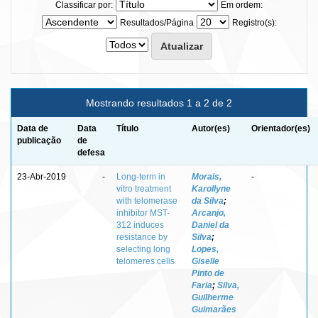
Classificar por:
Em ordem:
Resultados/Página
Registro(s):
Mostrando resultados 1 a 2 de 2
Data de
Data
Título
Autor(es)
Orientador(es)
publicação
de
defesa
23-Abr-2019
-
Long-term in
Morais,
-
vitro treatment
Karollyne
with telomerase
da Silva
;
inhibitor MST-
Arcanjo,
312 induces
Daniel da
resistance by
Silva
;
selecting long
Lopes,
telomeres cells
Giselle
Pinto de
Faria
;
Silva,
Guilherme
Guimarães