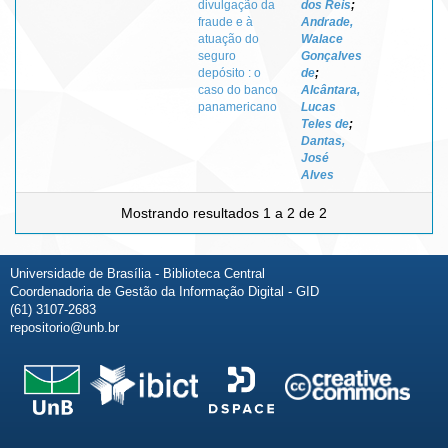
divulgação da
dos Reis
;
fraude e à
Andrade,
atuação do
Walace
seguro
Gonçalves
depósito : o
de
;
caso do banco
Alcântara,
panamericano
Lucas
Teles de
;
Dantas,
José
Alves
Mostrando resultados 1 a 2 de 2
Universidade de Brasília - Biblioteca Central
Coordenadoria de Gestão da Informação Digital - GID
(61) 3107-2683
repositorio@unb.br