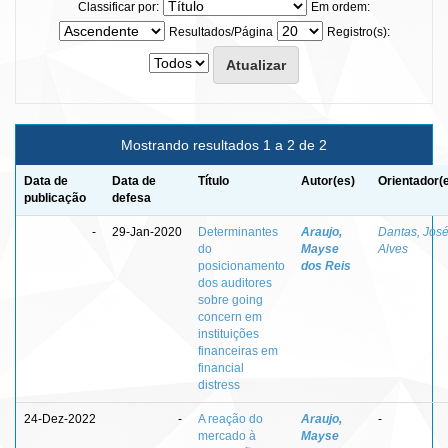
Classificar por:
Em ordem:
Resultados/Página
Registro(s):
Mostrando resultados 1 a 2 de 2
Data de
Data de
Título
Autor(es)
Orientador(
publicação
defesa
-
29-Jan-2020
Determinantes
Araujo,
Dantas, Jos
do
Mayse
Alves
posicionamento
dos Reis
dos auditores
sobre going
concern em
instituições
financeiras em
financial
distress
24-Dez-2022
-
A reação do
Araujo,
-
mercado à
Mayse