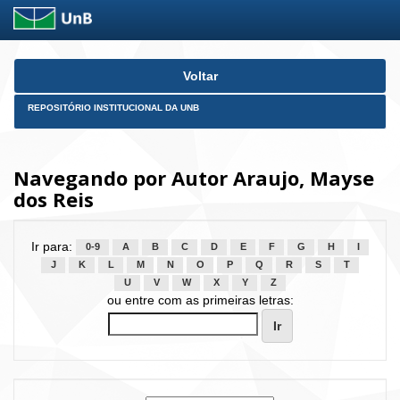
Skip
Voltar
navigation
REPOSITÓRIO INSTITUCIONAL DA UNB
Navegando por Autor Araujo, Mayse
dos Reis
Ir para:
0-9
A
B
C
D
E
F
G
H
I
J
K
L
M
N
O
P
Q
R
S
T
U
V
W
X
Y
Z
ou entre com as primeiras letras: