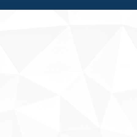
Fale conosco
Sobre