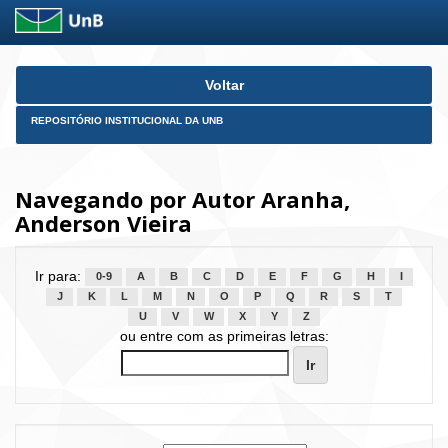
Skip
Voltar
navigation
REPOSITÓRIO INSTITUCIONAL DA UNB
Navegando por Autor Aranha,
Anderson Vieira
Ir para:
0-9
A
B
C
D
E
F
G
H
I
J
K
L
M
N
O
P
Q
R
S
T
U
V
W
X
Y
Z
ou entre com as primeiras letras: