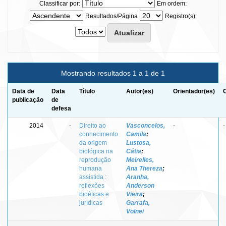
Classificar por:
Em ordem:
Resultados/Página
Registro(s):
Mostrando resultados 1 a 1 de 1
Data de
Data
Título
Autor(es)
Orientador(es)
publicação
de
defesa
2014
-
Direito ao
Vasconcelos,
-
-
conhecimento
Camila
;
da origem
Lustosa,
biológica na
Cátia
;
reprodução
Meirelles,
humana
Ana Thereza
;
assistida :
Aranha,
reflexões
Anderson
bioéticas e
Vieira
;
jurídicas
Garrafa,
Volnei