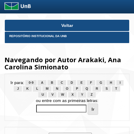
Skip
Voltar
navigation
REPOSITÓRIO INSTITUCIONAL DA UNB
Navegando por Autor Arakaki, Ana
Carolina Simionato
Ir para:
0-9
A
B
C
D
E
F
G
H
I
J
K
L
M
N
O
P
Q
R
S
T
U
V
W
X
Y
Z
ou entre com as primeiras letras: