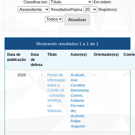
Classificar por:
Em ordem:
Resultados/Página
Registro(s):
Mostrando resultados 1 a 1 de 1
Data de
Data
Título
Autor(es)
Orientador(es)
Coorie
publicação
de
defesa
2020
-
Painel de
Arakaki,
-
-
informação
Ana
sobre a
Carolina
COVID-19
Simionato
;
: consultas
Castro,
SPARQL
Fabiano
na
Ferreira
Wikidata
de
;
Arakaki,
Felipe
Augusto