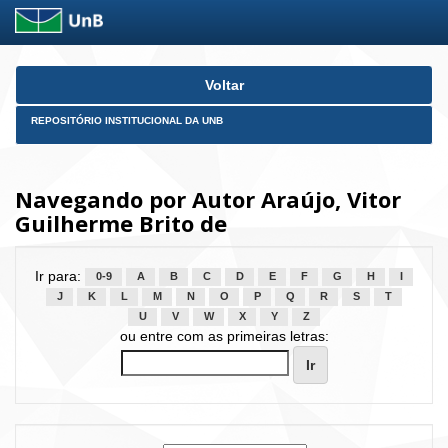
Skip
Voltar
navigation
REPOSITÓRIO INSTITUCIONAL DA UNB
Navegando por Autor Araújo, Vitor
Guilherme Brito de
Ir para:
0-9
A
B
C
D
E
F
G
H
I
J
K
L
M
N
O
P
Q
R
S
T
U
V
W
X
Y
Z
ou entre com as primeiras letras: