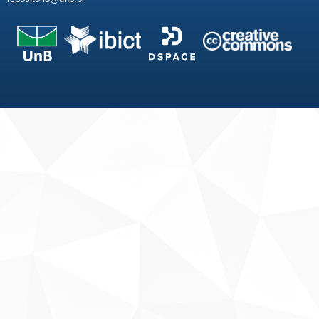
Fale conosco
Sobre