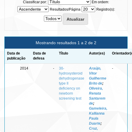
Classificar por:
Em ordem:
Resultados/Página
Registro(s):
Mostrando resultados 1 a 2 de 2
Data de
Data de
Título
Autor(es)
Orientador(
publicação
defesa
2014
-
3ß-
Araújo,
-
hydroxysteroid
Vitor
dehydrogenase
Guilherme
type II
Brito de
;
deficiency on
Oliveira,
newborn
Renata
screening test
Santarem
de
;
Gameleira,
Kallianna
Paula
Duarte
;
Cruz,