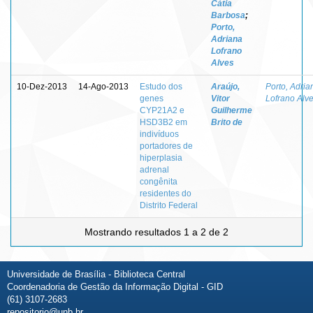
Cátia
Barbosa
;
Porto,
Adriana
Lofrano
Alves
10-Dez-2013
14-Ago-2013
Estudo dos
Araújo,
Porto, Adria
genes
Vitor
Lofrano Alv
CYP21A2 e
Guilherme
HSD3B2 em
Brito de
indivíduos
portadores de
hiperplasia
adrenal
congênita
residentes do
Distrito Federal
Mostrando resultados 1 a 2 de 2
Universidade de Brasília - Biblioteca Central
Coordenadoria de Gestão da Informação Digital - GID
(61) 3107-2683
repositorio@unb.br