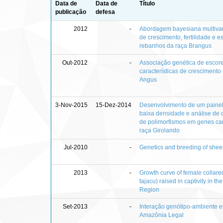
Data de
Data de
Título
publicação
defesa
2012
-
Abordagem bayesiana multivari
de crescimento, fertilidade e e
rebanhos da raça Brangus
Out-2012
-
Associação genética de escor
características de crescimento
Angus
3-Nov-2015
15-Dez-2014
Desenvolvimento de um paine
baixa densidade e análise de d
de polimorfismos em genes ca
raça Girolando
Jul-2010
-
Genetics and breeding of sheep
2013
-
Growth curve of female collare
tajacu) raised in captivity in t
Region
Set-2013
-
Interação genótipo-ambiente 
Amazônia Legal