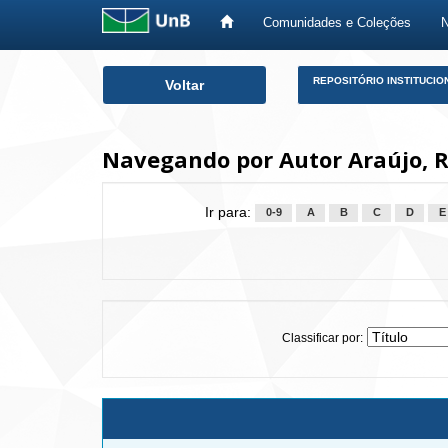
Comunidades e Coleções
Skip
REPOSITÓRIO INSTITUCIO
Voltar
navigation
Navegando por Autor Araújo, R
Ir para:
0-9
A
B
C
D
E
Classificar por: