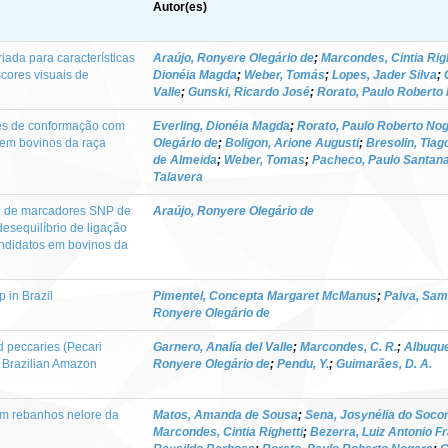
Autor(es)
ada para características
Araújo, Ronyere Olegário de
;
Marcondes, Cintia Righ
scores visuais de
Dionéia Magda
;
Weber, Tomás
;
Lopes, Jader Silva
;
Valle
;
Gunski, Ricardo José
;
Rorato, Paulo Roberto
es de conformação com
Everling, Dionéia Magda
;
Rorato, Paulo Roberto No
 em bovinos da raça
Olegário de
;
Boligon, Arione Augusti
;
Bresolin, Tiag
de Almeida
;
Weber, Tomas
;
Pacheco, Paulo Santan
Talavera
l de marcadores SNP de
Araújo, Ronyere Olegário de
esequilíbrio de ligação
ndidatos em bovinos da
 in Brazil
Pimentel, Concepta Margaret McManus
;
Paiva, Sam
Ronyere Olegário de
d peccaries (Pecari
Garnero, Analía del Valle
;
Marcondes, C. R.
;
Albuque
he Brazilian Amazon
Ronyere Olegário de
;
Pendu, Y.
;
Guimarães, D. A.
em rebanhos nelore da
Matos, Amanda de Sousa
;
Sena, Josynélia do Socor
Marcondes, Cintia Righetti
;
Bezerra, Luiz Antonio F