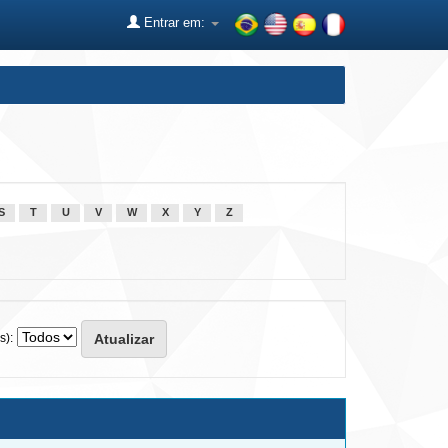
Entrar em:
S
T
U
V
W
X
Y
Z
s):