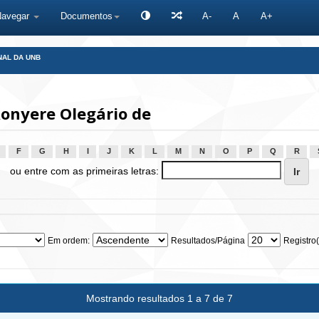
Navegar
Documentos
A-
A
A+
NAL DA UNB
onyere Olegário de
F
G
H
I
J
K
L
M
N
O
P
Q
R
ou entre com as primeiras letras:
Em ordem:
Resultados/Página
Registro(
Mostrando resultados 1 a 7 de 7