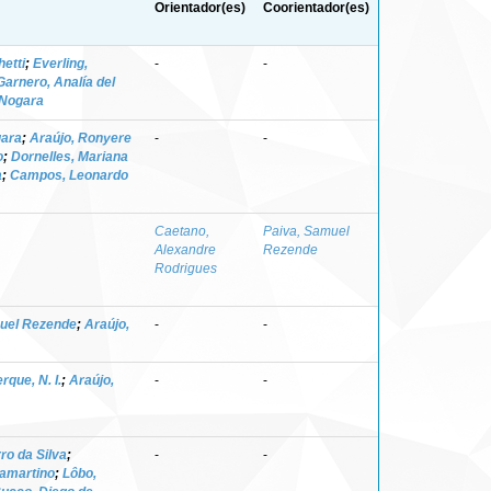
Orientador(es)
Coorientador(es)
etti
;
Everling,
-
-
Garnero, Analía del
 Nogara
gara
;
Araújo, Ronyere
-
-
o
;
Dornelles, Mariana
a
;
Campos, Leonardo
Caetano,
Paiva, Samuel
Alexandre
Rezende
Rodrigues
uel Rezende
;
Araújo,
-
-
rque, N. I.
;
Araújo,
-
-
ro da Silva
;
-
-
ramartino
;
Lôbo,