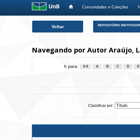
Comunidades e Coleções
Skip
REPOSITÓRIO INSTITUCIO
Voltar
navigation
Navegando por Autor Araújo, L
Ir para:
0-9
A
B
C
D
E
Classificar por: