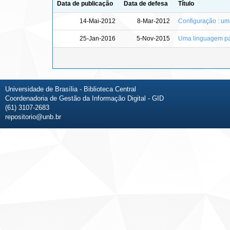
Data de publicação
Data de defesa
Título
14-Mai-2012
8-Mar-2012
Configuração : uma
25-Jan-2016
5-Nov-2015
Uma linguagem par
Universidade de Brasília - Biblioteca Central
Coordenadoria de Gestão da Informação Digital - GID
(61) 3107-2683
repositorio@unb.br