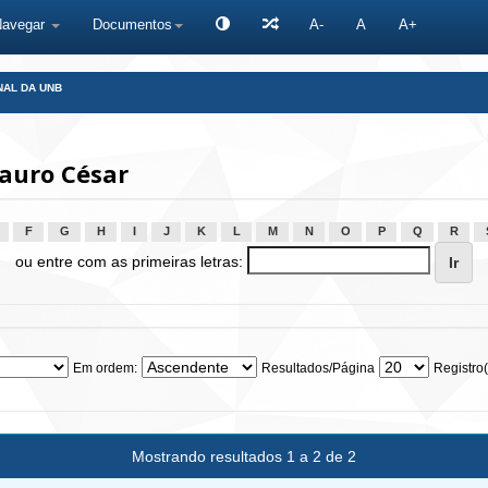
Navegar
Documentos
A-
A
A+
NAL DA UNB
auro César
F
G
H
I
J
K
L
M
N
O
P
Q
R
ou entre com as primeiras letras:
Em ordem:
Resultados/Página
Registro(
Mostrando resultados 1 a 2 de 2