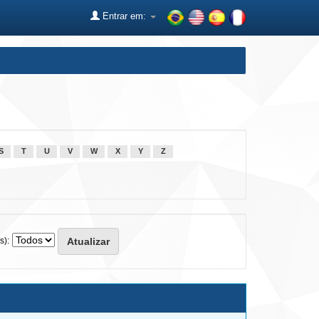
Entrar em:
S
T
U
V
W
X
Y
Z
s):