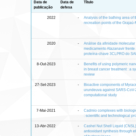
Data de
Data de
Título
publicação
defesa
2022
-
Analysis of the bathing area of 
recreation points of the Grajaú
2020
-
Análise da afinidade molecular
medicamento Atazanavir frente
proteína-chave 3CLPRO do S
8-Out-2023
-
Benefits of using polymeric nan
in breast cancer treatment : a s
review
27-Set-2023
-
Bioactive components of Myrac
urundeuva against SARS-CoV-2
computational study
7-Mai-2021
-
Cadmio complexes with biologica
: scientific and technological p
13-Abr-2022
-
Cashel Nut Shell Liquid (CNSL
antioxidant synthesis through el