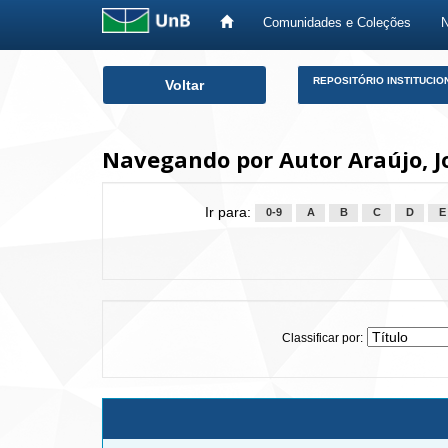
Comunidades e Coleções
Skip
REPOSITÓRIO INSTITUCIO
Voltar
navigation
Navegando por Autor Araújo, 
Ir para:
0-9
A
B
C
D
E
Classificar por: