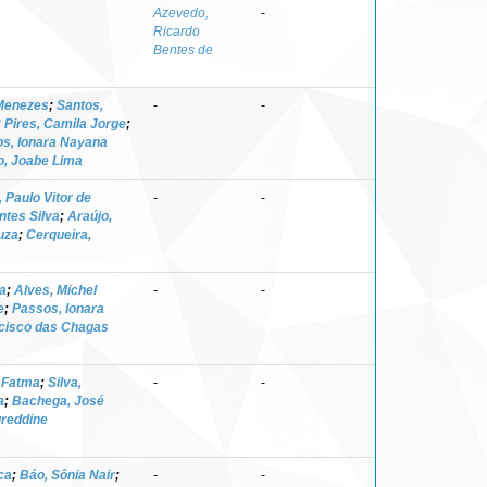
Azevedo,
-
Ricardo
Bentes de
 Menezes
;
Santos,
-
-
;
Pires, Camila Jorge
;
s, Ionara Nayana
o, Joabe Lima
 Paulo Vitor de
-
-
ntes Silva
;
Araújo,
uza
;
Cerqueira,
a
;
Alves, Michel
-
-
e
;
Passos, Ionara
ncisco das Chagas
, Fatma
;
Silva,
-
-
a
;
Bachega, José
ureddine
ca
;
Báo, Sônia Nair
;
-
-