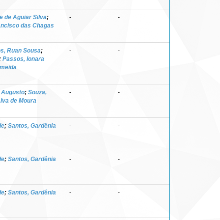
e de Aguiar Silva
;
-
-
ancisco das Chagas
s, Ruan Sousa
;
-
-
;
Passos, Ionara
lmeida
a Augusto
;
Souza,
-
-
alva de Moura
de
;
Santos, Gardênia
-
-
de
;
Santos, Gardênia
-
-
de
;
Santos, Gardênia
-
-