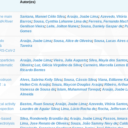
Autor(es)
the main
Santana, Manoel Célio Silva
;
Araújo, Joabe Lima
;
Azevedo, Vitória
-MA River
Barros
;
Sousa, Cynthia Lohanne Lima de
;
Ferreira, Fernando Mac
Genilson Vieira
;
Leite, Joilton Nunes
;
Sousa, Daniely Gaspar de
;
P
Gomes
 do
Araújo, Joabe Lima
;
Sousa, Alice de Oliveira
;
Sousa, Lucas Aires 
 à
Taveira
ARS-CoV-2
oparticles
Araújo, Joabe Lima
;
Vieira, Julia Augusto
;
Silva, Mayla dos Santos
ystematic
Oliveira
;
Luz, Glécia Virgolino da Silva
;
Carneiro, Marcella Lemos B
Ricardo Bentes
rodruon
Alves, Sabrina Kelly Silva
;
Sousa, Cássio Silva
;
Viana, Edilanne K
 : a
Hellen Cris Araújo
;
Souza, Maycon Douglas Araújo
;
Ribeiro, Arthu
Vanessa de Sousa do
;
Islam, Muhammad Torequl
;
Araújo, Joabe 
Almeida
l activity
Bastos, Ruan Sousa
;
Araújo, Joabe Lima
;
Azevedo, Vitória Santos
rospection
Lourdes de Aguiar Silva
;
Lima, Lúcio Rocha de
;
Rocha, Jefferson 
)-based
Silva, Rondenelly Brandão da
;
Araújo, Joabe Lima
;
Passos, Ionar
ectrolysis
Lima, Jose Renato de Oliveira
;
Souza, João Sammy Nery de
;
Cald