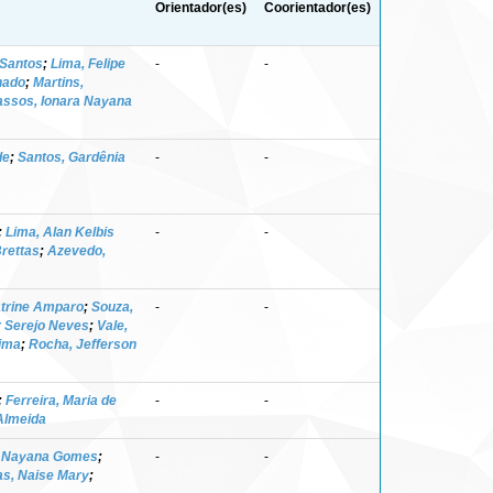
Orientador(es)
Coorientador(es)
 Santos
;
Lima, Felipe
-
-
hado
;
Martins,
assos, Ionara Nayana
de
;
Santos, Gardênia
-
-
;
Lima, Alan Kelbis
-
-
rettas
;
Azevedo,
atrine Amparo
;
Souza,
-
-
r Serejo Neves
;
Vale,
Lima
;
Rocha, Jefferson
;
Ferreira, Maria de
-
-
Almeida
a Nayana Gomes
;
-
-
as, Naise Mary
;