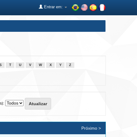
Entrar em:
S
T
U
V
W
X
Y
Z
s):
Próximo >