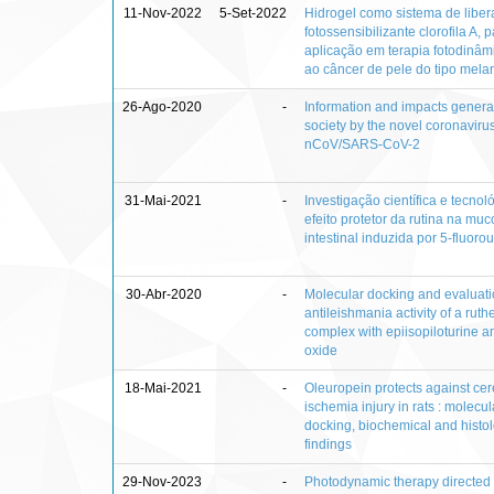
11-Nov-2022
5-Set-2022
Hidrogel como sistema de libe
fotossensibilizante clorofila A, 
aplicação em terapia fotodinâmi
ao câncer de pele do tipo mel
26-Ago-2020
-
Information and impacts genera
society by the novel coronaviru
nCoV/SARS-CoV-2
31-Mai-2021
-
Investigação científica e tecnol
efeito protetor da rutina na muc
intestinal induzida por 5-fluorou
30-Abr-2020
-
Molecular docking and evaluati
antileishmania activity of a rut
complex with epiisopiloturine an
oxide
18-Mai-2021
-
Oleuropein protects against cer
ischemia injury in rats : molecul
docking, biochemical and histol
findings
29-Nov-2023
-
Photodynamic therapy directed 