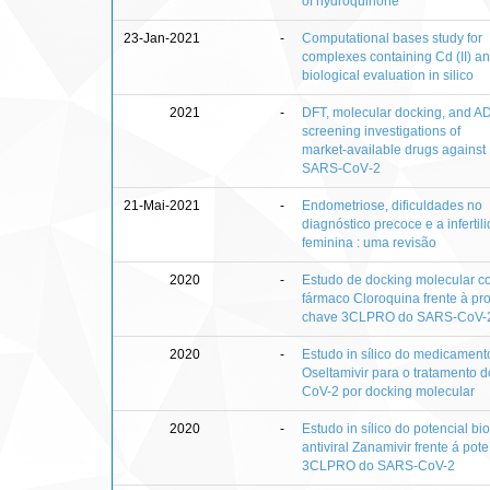
of hydroquinone
23-Jan-2021
-
Computational bases study for
complexes containing Cd (II) a
biological evaluation in silico
2021
-
DFT, molecular docking, and 
screening investigations of
market‑available drugs against
SARS‑CoV‑2
21-Mai-2021
-
Endometriose, dificuldades no
diagnóstico precoce e a infertil
feminina : uma revisão
2020
-
Estudo de docking molecular c
fármaco Cloroquina frente à pro
chave 3CLPRO do SARS-CoV-
2020
-
Estudo in sílico do medicament
Oseltamivir para o tratamento 
CoV-2 por docking molecular
2020
-
Estudo in sílico do potencial bi
antiviral Zanamivir frente á pot
3CLPRO do SARS-CoV-2