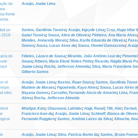
ração do
Araújo, Joabe Lima
para
ca frente
anoma
ted on
Santos, Gardênia Taveira
;
Araújo, Ingryde Lima
;
Cruz, Hugo Vitor
s 2019-
Gabel Taveira
;
Sousa, Alice de Oliveira
;
Pinheiro, Ana Maria Alves
Mendes, Annarelly Morais
;
Silva, Karlla Eduarda de Oliveira
;
Passo
Gomes
;
Sousa, Lucas Aires de
;
Sousa, Otoniel Damasceno
;
Araúj
ógica do
Fideles, Lázaro de Sousa
;
Miranda, João Antônio Leal de
;
Pimentel,
osite
Souza
;
Ribeiro, Maria Elenir Nobre Pinho
;
Ricardo, Nágila Maria Po
racil
Joabe Lima
;
Rocha, Jefferson Almeida
;
Silva, Maria Francilene So
Gilberto Santos
on of
Araújo, Joabe Lima
;
Bastos, Ruan Sousa
;
Santos, Gardênia Taveir
henium
Muálem de Moraes
;
Figueiredo, Kayo Alves
;
Sousa, Lucas Aires d
d nitric
Nayana Gomes
;
Carvalho, Fernando Aécio de Amorim
;
Lima, Fra
Alves
;
Rocha, Jefferson Almeida
ebral
Mnafgui, Kais
;
Ghazouani, Lakhdar
;
Hajji, Raouf
;
Tlili, Abir
;
Derbali
ar
Francisco Ivan da
;
Araújo, Joabe Lima
;
Schinoff, Bianca de Oliveir
ogical
Fernando Ruggiero
;
Santos, Antônia Laíres da Silva
;
Allouche, No
to
Araújo, Joabe Lima
;
Silva, Patrícia Bento da
;
Santos, Bruno Fonse