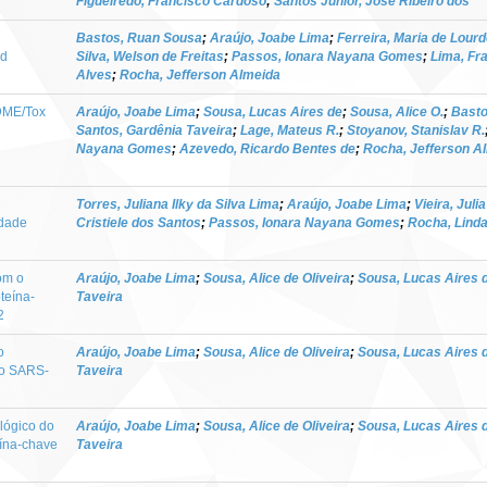
Figueiredo, Francisco Cardoso
;
Santos Junior, José Ribeiro dos
Bastos, Ruan Sousa
;
Araújo, Joabe Lima
;
Ferreira, Maria de Lourd
nd
Silva, Welson de Freitas
;
Passos, Ionara Nayana Gomes
;
Lima, Fr
Alves
;
Rocha, Jefferson Almeida
ADME/Tox
Araújo, Joabe Lima
;
Sousa, Lucas Aires de
;
Sousa, Alice O.
;
Basto
Santos, Gardênia Taveira
;
Lage, Mateus R.
;
Stoyanov, Stanislav R.
Nayana Gomes
;
Azevedo, Ricardo Bentes de
;
Rocha, Jefferson A
Torres, Juliana Ilky da Silva Lima
;
Araújo, Joabe Lima
;
Vieira, Juli
idade
Cristiele dos Santos
;
Passos, Ionara Nayana Gomes
;
Rocha, Lind
om o
Araújo, Joabe Lima
;
Sousa, Alice de Oliveira
;
Sousa, Lucas Aires 
teína-
Taveira
2
o
Araújo, Joabe Lima
;
Sousa, Alice de Oliveira
;
Sousa, Lucas Aires 
do SARS-
Taveira
ológico do
Araújo, Joabe Lima
;
Sousa, Alice de Oliveira
;
Sousa, Lucas Aires 
eína-chave
Taveira