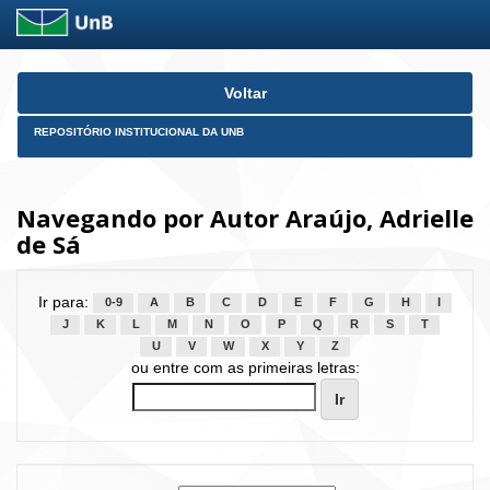
Skip
Voltar
navigation
REPOSITÓRIO INSTITUCIONAL DA UNB
Navegando por Autor Araújo, Adrielle
de Sá
Ir para:
0-9
A
B
C
D
E
F
G
H
I
J
K
L
M
N
O
P
Q
R
S
T
U
V
W
X
Y
Z
ou entre com as primeiras letras: