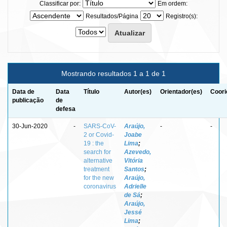
Classificar por:
Em ordem:
Resultados/Página
Registro(s):
Mostrando resultados 1 a 1 de 1
Data de
Data
Título
Autor(es)
Orientador(es)
Coori
publicação
de
defesa
30-Jun-2020
-
SARS-CoV-
Araújo,
-
-
2 or Covid-
Joabe
19 : the
Lima
;
search for
Azevedo,
alternative
Vitória
treatment
Santos
;
for the new
Araújo,
coronavirus
Adrielle
de Sá
;
Araújo,
Jessé
Lima
;