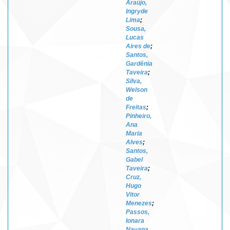
Araújo,
Ingryde
Lima
;
Sousa,
Lucas
Aires de
;
Santos,
Gardênia
Taveira
;
Silva,
Welson
de
Freitas
;
Pinheiro,
Ana
Maria
Alves
;
Santos,
Gabel
Taveira
;
Cruz,
Hugo
Vitor
Menezes
;
Passos,
Ionara
Nayana