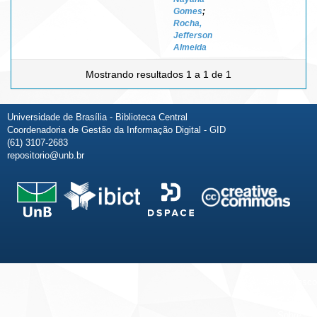
Gomes
;
Rocha,
Jefferson
Almeida
Mostrando resultados 1 a 1 de 1
Universidade de Brasília - Biblioteca Central
Coordenadoria de Gestão da Informação Digital - GID
(61) 3107-2683
repositorio@unb.br
Fale conosco
Sobre