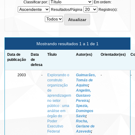
Classificar por:
Em ordem:
Resultados/Página
Registro(s):
Mostrando resultados 1 a 1 de 1
Data de
Data
Título
Autor(es)
Orientador(es)
Co
publicação
de
defesa
2003
-
Explorando o
Guimarães,
-
-
construto
Tomás de
organização
Aquino
;
de
Angelim,
aprendizagem
Gustavo
no setor
Pereira
;
público : uma
Spezia,
análise em
Domingos
órgão do
Savio
;
Poder
Rocha,
Executivo
Gerlane de
Federal
Azevedo
;