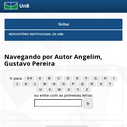
Skip
Voltar
navigation
REPOSITÓRIO INSTITUCIONAL DA UNB
Navegando por Autor Angelim,
Gustavo Pereira
Ir para:
0-9
A
B
C
D
E
F
G
H
I
J
K
L
M
N
O
P
Q
R
S
T
U
V
W
X
Y
Z
ou entre com as primeiras letras: