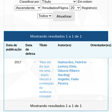
Classificar por:
Em ordem:
Resultados/Página
Registro(s):
Mostrando resultados 1 a 1 de 1
Data de
Data
Título
Autor(es)
Orientador(es)
publicação
de
defesa
2017
-
"Mas ele
Guimarães, Fabrício
-
diz que
Lemos
;
Diniz,
me ama..."
Gláucia Ribeiro
: duplo-
Starling
;
vínculo e
Angelim, Fabio
nomeação
Pereira
da
violência
conjugal
Mostrando resultados 1 a 1 de 1