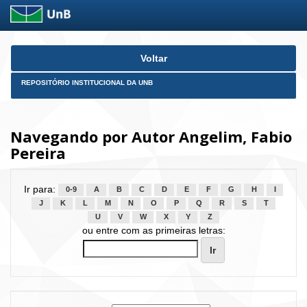
Skip
Voltar
navigation
REPOSITÓRIO INSTITUCIONAL DA UNB
Navegando por Autor Angelim, Fabio
Pereira
Ir para:
0-9
A
B
C
D
E
F
G
H
I
J
K
L
M
N
O
P
Q
R
S
T
U
V
W
X
Y
Z
ou entre com as primeiras letras: