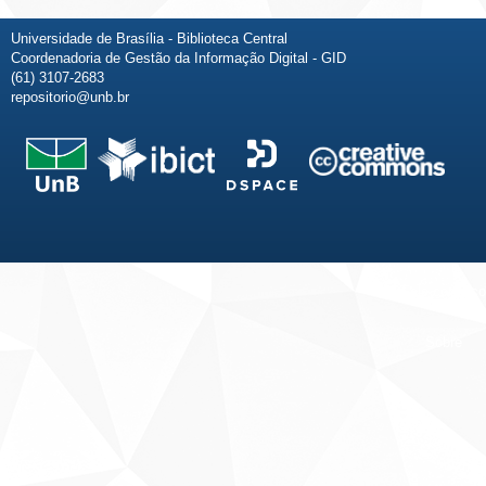
Universidade de Brasília - Biblioteca Central
Coordenadoria de Gestão da Informação Digital - GID
(61) 3107-2683
repositorio@unb.br
Fale conosco
Sobre