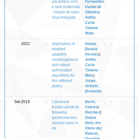
um pórtico com
Fernandes,
e sem protensão
Daniel de
: estudo de caso
Oliveira
;
Grua treliçada
Anflor,
Carla
Tatiana
Mota
2022
-
Application of
Souza,
-
modifed
Beatriz
adaptive
Ferreira
;
morphogenesis
Anflor,
and robust
Carla
optimization
Tatiana
algorithms for
Mota
;
thin stifened
Jorge,
plates
Ariosto
Bretanha
Set-2019
-
Calcaneal
Barin,
-
tendon plasticity
Fabrício
following
Reichert
;
gastrocnemius
Sousa
muscle injury in
Neto, Ivo
rat
Vieira de
;
Ramos,
Graciele