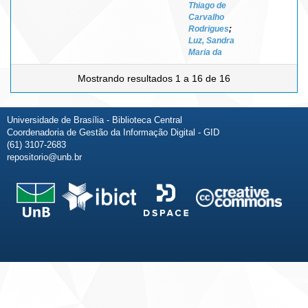
Thiago de
Carvalho
Rodrigues
;
Luz, Sandra
Maria da
Mostrando resultados 1 a 16 de 16
Universidade de Brasília - Biblioteca Central
Coordenadoria de Gestão da Informação Digital - GID
(61) 3107-2683
repositorio@unb.br
Fale conosco