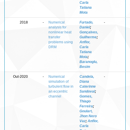
Carla
Tatiana
Mota
2018
-
Numerical
Furtado,
-
analysis for
Daniel
;
nonlinear heat
Gonçalves,
transfer
Guilherme
;
problems using
Anflor,
DRM
Carla
Tatiana
Mota
;
Baranoglu,
Besim
Out-2020
-
Numerical
Candela,
-
simulation of
Diana
turbulent flow in
Caterinne
an eccentric
Sandoval
;
channel
Gomes,
Thiago
Ferreira
;
Goulart,
Jhon Nero
Vaz
;
Anflor,
Carla