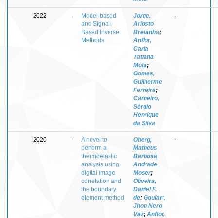
2022
-
Model-based
Jorge,
-
and Signal-
Ariosto
Based Inverse
Bretanha
;
Methods
Anflor,
Carla
Tatiana
Mota
;
Gomes,
Guilherme
Ferreira
;
Carneiro,
Sérgio
Henrique
da Silva
2020
-
A novel to
Oberg,
-
perform a
Matheus
thermoelastic
Barbosa
analysis using
Andrade
digital image
Moser
;
correlation and
Oliveira,
the boundary
Daniel F.
element method
de
;
Goulart,
Jhon Nero
Vaz
;
Anflor,