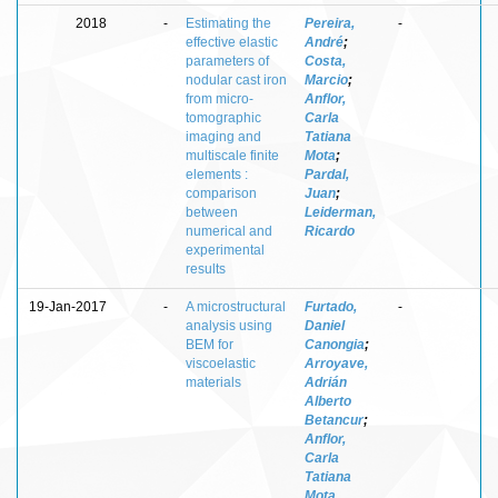
2018
-
Estimating the
Pereira,
-
effective elastic
André
;
parameters of
Costa,
nodular cast iron
Marcio
;
from micro-
Anflor,
tomographic
Carla
imaging and
Tatiana
multiscale finite
Mota
;
elements :
Pardal,
comparison
Juan
;
between
Leiderman,
numerical and
Ricardo
experimental
results
19-Jan-2017
-
A microstructural
Furtado,
-
analysis using
Daniel
BEM for
Canongia
;
viscoelastic
Arroyave,
materials
Adrián
Alberto
Betancur
;
Anflor,
Carla
Tatiana
Mota