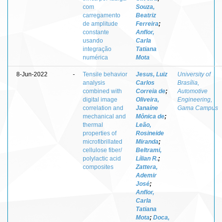
com
Souza,
carregamento
Beatriz
de amplitude
Ferreira
;
constante
Anflor,
usando
Carla
integração
Tatiana
numérica
Mota
8-Jun-2022
-
Tensile behavior
Jesus, Luiz
University of
analysis
Carlos
Brasília,
combined with
Correia de
;
Automotive
digital image
Oliveira,
Engineering,
correlation and
Janaíne
Gama Campus
mechanical and
Mônica de
;
thermal
Leão,
properties of
Rosineide
microfibrillated
Miranda
;
cellulose fiber/
Beltrami,
polylactic acid
Lílian R.
;
composites
Zattera,
Ademir
José
;
Anflor,
Carla
Tatiana
Mota
;
Doca,