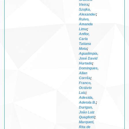
Vieira
;
Szojka,
Alexander
;
Ruivo,
Amanda
Lima
;
Anflor,
Carla
Tatiana
Mota
;
Agualimpia,
José David
Hurtado
;
Domingues,
Allan
Corrêa
;
Franco,
Octávio
Luiz
;
Adesida,
Adetola B.
;
Durigan,
João Luiz
Quagliotti
;
Marqueti,
Rita de