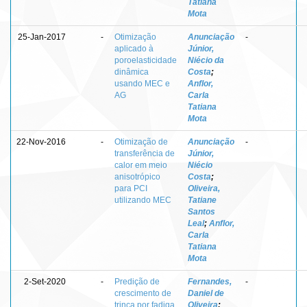
Tatiana
Mota
25-Jan-2017
-
Otimização
Anunciação
-
aplicado à
Júnior,
poroelasticidade
Niécio da
dinâmica
Costa
;
usando MEC e
Anflor,
AG
Carla
Tatiana
Mota
22-Nov-2016
-
Otimização de
Anunciação
-
transferência de
Júnior,
calor em meio
Niécio
anisotrópico
Costa
;
para PCI
Oliveira,
utilizando MEC
Tatiane
Santos
Leal
;
Anflor,
Carla
Tatiana
Mota
2-Set-2020
-
Predição de
Fernandes,
-
crescimento de
Daniel de
trinca por fadiga
Oliveira
;