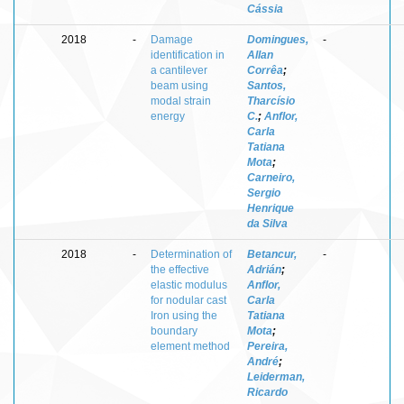
Cássia
2018
-
Damage
Domingues,
-
identification in
Allan
a cantilever
Corrêa
;
beam using
Santos,
modal strain
Tharcísio
energy
C.
;
Anflor,
Carla
Tatiana
Mota
;
Carneiro,
Sergio
Henrique
da Silva
2018
-
Determination of
Betancur,
-
the effective
Adrián
;
elastic modulus
Anflor,
for nodular cast
Carla
Iron using the
Tatiana
boundary
Mota
;
element method
Pereira,
André
;
Leiderman,
Ricardo