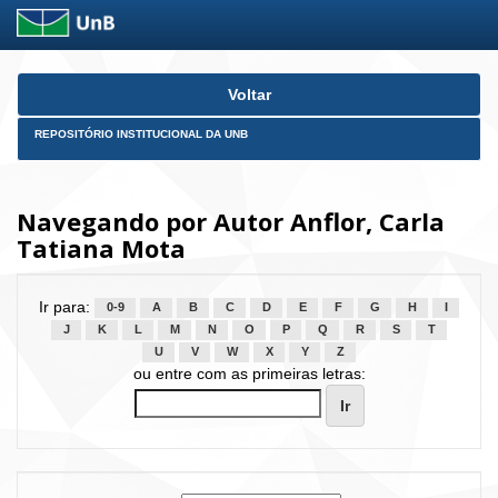
Skip
Voltar
navigation
REPOSITÓRIO INSTITUCIONAL DA UNB
Navegando por Autor Anflor, Carla
Tatiana Mota
Ir para:
0-9
A
B
C
D
E
F
G
H
I
J
K
L
M
N
O
P
Q
R
S
T
U
V
W
X
Y
Z
ou entre com as primeiras letras: