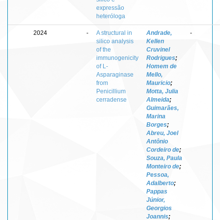
expressão
heteróloga
2024
-
A structural in
Andrade,
-
silico analysis
Kellen
of the
Cruvinel
immunogenicity
Rodrigues
;
of L-
Homem de
Asparaginase
Mello,
from
Mauricio
;
Penicillium
Motta, Julia
cerradense
Almeida
;
Guimarães,
Marina
Borges
;
Abreu, Joel
Antônio
Cordeiro de
;
Souza, Paula
Monteiro de
;
Pessoa,
Adalberto
;
Pappas
Júnior,
Georgios
Joannis
;