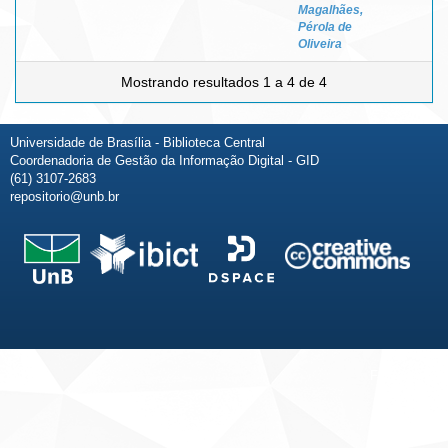
Magalhães,
Pérola de
Oliveira
Mostrando resultados 1 a 4 de 4
Universidade de Brasília - Biblioteca Central
Coordenadoria de Gestão da Informação Digital - GID
(61) 3107-2683
repositorio@unb.br
Fale conosco
Sobre