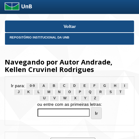
Skip
Voltar
navigation
REPOSITÓRIO INSTITUCIONAL DA UNB
Navegando por Autor Andrade,
Kellen Cruvinel Rodrigues
Ir para:
0-9
A
B
C
D
E
F
G
H
I
J
K
L
M
N
O
P
Q
R
S
T
U
V
W
X
Y
Z
ou entre com as primeiras letras: