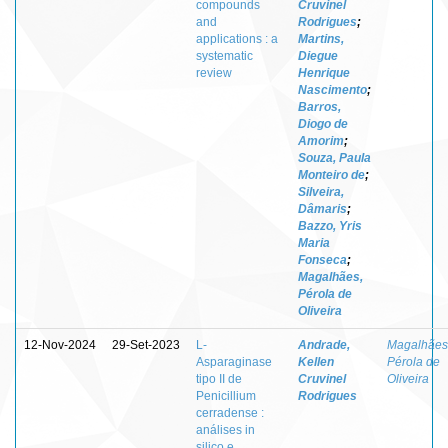
compounds
Cruvinel
and
Rodrigues
;
applications : a
Martins,
systematic
Diegue
review
Henrique
Nascimento
;
Barros,
Diogo de
Amorim
;
Souza, Paula
Monteiro de
;
Silveira,
Dâmaris
;
Bazzo, Yris
Maria
Fonseca
;
Magalhães,
Pérola de
Oliveira
12-Nov-2024
29-Set-2023
L-
Andrade,
Magalhães
Asparaginase
Kellen
Pérola de
tipo II de
Cruvinel
Oliveira
Penicillium
Rodrigues
cerradense :
análises in
silico e