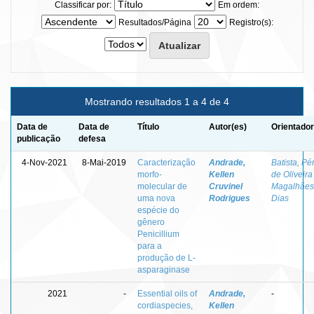
Classificar por:
Em ordem:
Resultados/Página
Registro(s):
Mostrando resultados 1 a 4 de 4
Data de
Data de
Título
Autor(es)
Orientador
publicação
defesa
4-Nov-2021
8-Mai-2019
Caracterização
Andrade,
Batista, Pé
morfo-
Kellen
de Oliveira
molecular de
Cruvinel
Magalhães
uma nova
Rodrigues
Dias
espécie do
gênero
Penicillium
para a
produção de L-
asparaginase
2021
-
Essential oils of
Andrade,
-
cordiaspecies,
Kellen