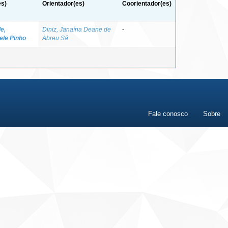
es)
Orientador(es)
Coorientador(es)
e,
Diniz, Janaína Deane de
-
ele Pinho
Abreu Sá
Fale conosco
Sobre