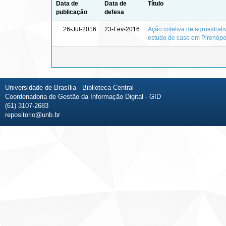
Data de
Data de
Título
publicação
defesa
26-Jul-2016
23-Fev-2016
Ação coletiva de agroextrati
estudo de caso em Pirenópo
Universidade de Brasília - Biblioteca Central
Coordenadoria de Gestão da Informação Digital - GID
(61) 3107-2683
repositorio@unb.br