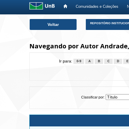
Comunidades e Coleções
Skip
REPOSITÓRIO INSTITUCIO
Voltar
navigation
Navegando por Autor Andrade,
Ir para:
0-9
A
B
C
D
E
Classificar por: