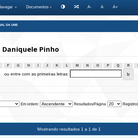
Navegar
Documentos
A-
A
A+
NAL DA UNB
 Daniquele Pinho
F
G
H
I
J
K
L
M
N
O
P
Q
R
ou entre com as primeiras letras:
Em ordem:
Resultados/Página
Registro(
Mostrando resultados 1 a 1 de 1