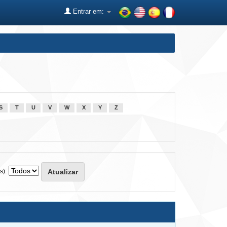
Entrar em:
S
T
U
V
W
X
Y
Z
s):