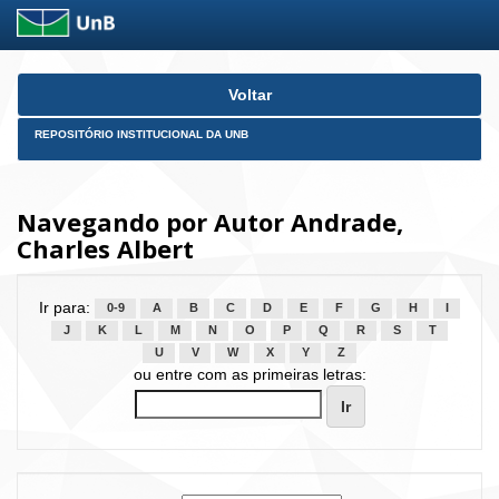
Skip
Voltar
navigation
REPOSITÓRIO INSTITUCIONAL DA UNB
Navegando por Autor Andrade,
Charles Albert
Ir para:
0-9
A
B
C
D
E
F
G
H
I
J
K
L
M
N
O
P
Q
R
S
T
U
V
W
X
Y
Z
ou entre com as primeiras letras: