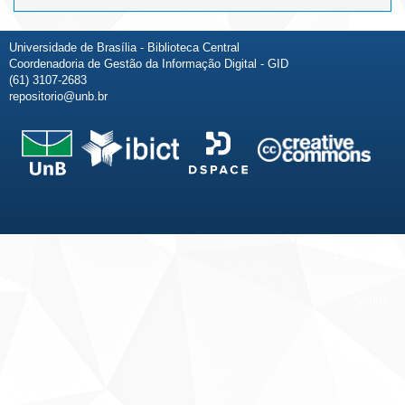
Universidade de Brasília - Biblioteca Central
Coordenadoria de Gestão da Informação Digital - GID
(61) 3107-2683
repositorio@unb.br
Fale conosco
Sobre