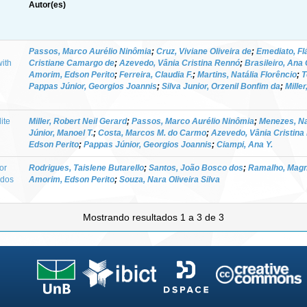
Autor(es)
Passos, Marco Aurélio Ninômia
;
Cruz, Viviane Oliveira de
;
Emediato, Fl
with
Cristiane Camargo de
;
Azevedo, Vânia Cristina Rennó
;
Brasileiro, Ana 
Amorim, Edson Perito
;
Ferreira, Claudia F.
;
Martins, Natália Florêncio
;
T
Pappas Júnior, Georgios Joannis
;
Silva Junior, Orzenil Bonfim da
;
Mille
ite
Miller, Robert Neil Gerard
;
Passos, Marco Aurélio Ninômia
;
Menezes, Nat
Júnior, Manoel T.
;
Costa, Marcos M. do Carmo
;
Azevedo, Vânia Cristina
Edson Perito
;
Pappas Júnior, Georgios Joannis
;
Ciampi, Ana Y.
or
Rodrigues, Taislene Butarello
;
Santos, João Bosco dos
;
Ramalho, Magn
ados
Amorim, Edson Perito
;
Souza, Nara Oliveira Silva
Mostrando resultados 1 a 3 de 3