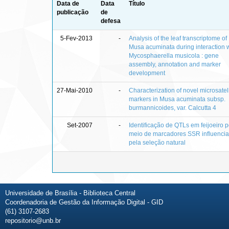
Data de
Data
Título
publicação
de
defesa
5-Fev-2013
-
Analysis of the leaf transcriptome of
Musa acuminata during interaction 
Mycosphaerella musicola : gene
assembly, annotation and marker
development
27-Mai-2010
-
Characterization of novel microsatell
markers in Musa acuminata subsp.
burmannicoides, var. Calcutta 4
Set-2007
-
Identificação de QTLs em feijoeiro p
meio de marcadores SSR influenci
pela seleção natural
Universidade de Brasília - Biblioteca Central
Coordenadoria de Gestão da Informação Digital - GID
(61) 3107-2683
repositorio@unb.br