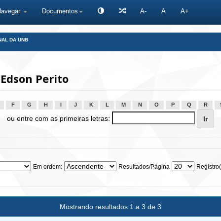
Navegar
Documentos
A-
A
A+
NAL DA UNB
Edson Perito
F
G
H
I
J
K
L
M
N
O
P
Q
R
ou entre com as primeiras letras:
Em ordem:
Resultados/Página
Registro(
Mostrando resultados 1 a 3 de 3