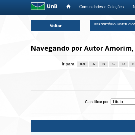
Comunidades e Coleções
Skip
REPOSITÓRIO INSTITUCIO
Voltar
navigation
Navegando por Autor Amorim, 
Ir para:
0-9
A
B
C
D
E
Classificar por: