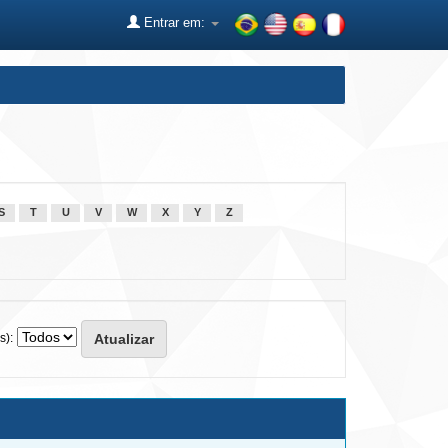
Entrar em:
S
T
U
V
W
X
Y
Z
s):