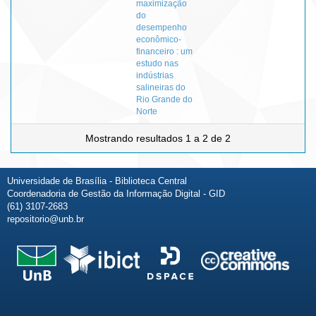
maximização
do
desempenho
econômico-
financeiro : um
estudo nas
indústrias
salineiras do
Rio Grande do
Norte
Mostrando resultados 1 a 2 de 2
Universidade de Brasília - Biblioteca Central
Coordenadoria de Gestão da Informação Digital - GID
(61) 3107-2683
repositorio@unb.br