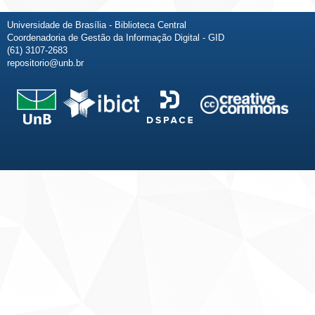
Universidade de Brasília - Biblioteca Central
Coordenadoria de Gestão da Informação Digital - GID
(61) 3107-2683
repositorio@unb.br
Fale conosco
Sobre