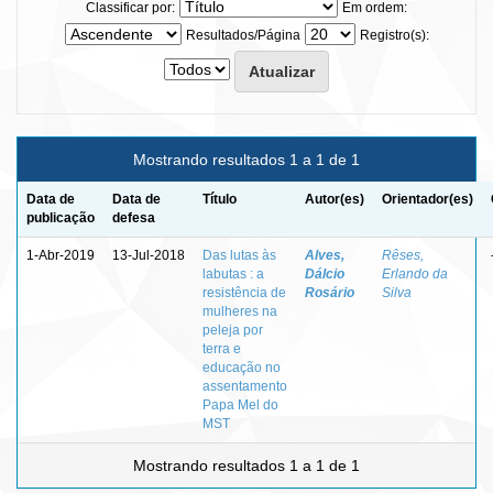
Classificar por:
Em ordem:
Resultados/Página
Registro(s):
Mostrando resultados 1 a 1 de 1
Data de
Data de
Título
Autor(es)
Orientador(es)
publicação
defesa
1-Abr-2019
13-Jul-2018
Das lutas às
Alves,
Rêses,
labutas : a
Dálcio
Erlando da
resistência de
Rosário
Silva
mulheres na
peleja por
terra e
educação no
assentamento
Papa Mel do
MST
Mostrando resultados 1 a 1 de 1