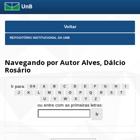
Skip
Voltar
navigation
REPOSITÓRIO INSTITUCIONAL DA UNB
Navegando por Autor Alves, Dálcio
Rosário
Ir para:
0-9
A
B
C
D
E
F
G
H
I
J
K
L
M
N
O
P
Q
R
S
T
U
V
W
X
Y
Z
ou entre com as primeiras letras: