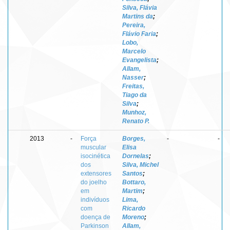
Silva, Flávia
Martins da
;
Pereira,
Flávio Faria
;
Lobo,
Marcelo
Evangelista
;
Allam,
Nasser
;
Freitas,
Tiago da
Silva
;
Munhoz,
Renato P.
2013
-
Força
Borges,
-
-
muscular
Elisa
isocinética
Dornelas
;
dos
Silva, Michel
extensores
Santos
;
do joelho
Bottaro,
em
Martim
;
indivíduos
Lima,
com
Ricardo
doença de
Moreno
;
Parkinson
Allam,