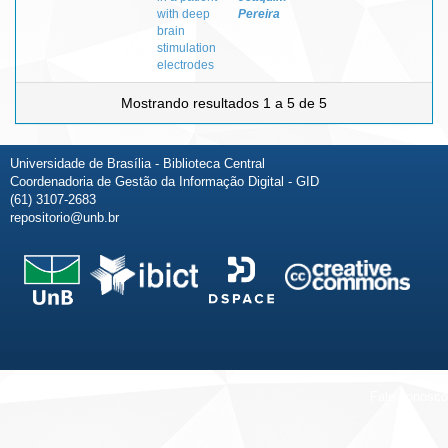
with deep
Pereira
brain
stimulation
electrodes
Mostrando resultados 1 a 5 de 5
Universidade de Brasília - Biblioteca Central
Coordenadoria de Gestão da Informação Digital - GID
(61) 3107-2683
repositorio@unb.br
Fale conosco
Sobre