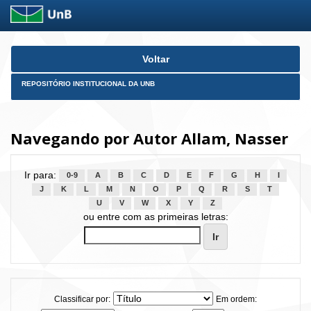
Skip
Voltar
navigation
REPOSITÓRIO INSTITUCIONAL DA UNB
Navegando por Autor Allam, Nasser
Ir para:
0-9
A
B
C
D
E
F
G
H
I
J
K
L
M
N
O
P
Q
R
S
T
U
V
W
X
Y
Z
ou entre com as primeiras letras:
Classificar por:
Em ordem: