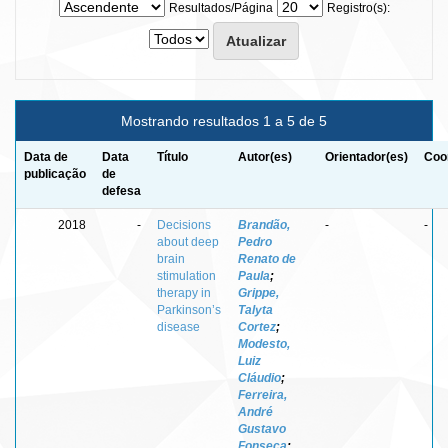
Resultados/Página
Registro(s):
Mostrando resultados 1 a 5 de 5
Data de
Data
Título
Autor(es)
Orientador(es)
Coo
publicação
de
defesa
2018
-
Decisions
Brandão,
-
-
about deep
Pedro
brain
Renato de
stimulation
Paula
;
therapy in
Grippe,
Parkinson’s
Talyta
disease
Cortez
;
Modesto,
Luiz
Cláudio
;
Ferreira,
André
Gustavo
Fonseca
;