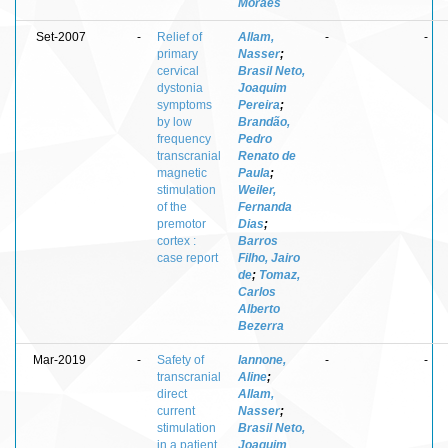
Moraes
Set-2007
-
Relief of
Allam,
-
-
primary
Nasser
;
cervical
Brasil Neto,
dystonia
Joaquim
symptoms
Pereira
;
by low
Brandão,
frequency
Pedro
transcranial
Renato de
magnetic
Paula
;
stimulation
Weiler,
of the
Fernanda
premotor
Dias
;
cortex :
Barros
case report
Filho, Jairo
de
;
Tomaz,
Carlos
Alberto
Bezerra
Mar-2019
-
Safety of
Iannone,
-
-
transcranial
Aline
;
direct
Allam,
current
Nasser
;
stimulation
Brasil Neto,
in a patient
Joaquim