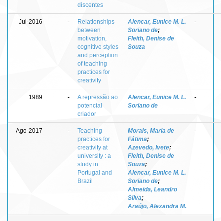
discentes
Jul-2016
-
Relationships
Alencar, Eunice M. L.
-
between
Soriano de
;
motivation,
Fleith, Denise de
cognitive styles
Souza
and perception
of teaching
practices for
creativity
1989
-
A repressão ao
Alencar, Eunice M. L.
-
potencial
Soriano de
criador
Ago-2017
-
Teaching
Morais, Maria de
-
practices for
Fátima
;
creativity at
Azevedo, Ivete
;
university : a
Fleith, Denise de
study in
Souza
;
Portugal and
Alencar, Eunice M. L.
Brazil
Soriano de
;
Almeida, Leandro
Silva
;
Araújo, Alexandra M.