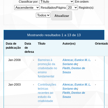
Classificar por:
Em ordem:
Resultados/Página
Registro(s):
Mostrando resultados 1 a 13 de 13
Data de
Data
Título
Autor(es)
Orientado
publicação
de
defesa
Jan-2008
-
Barreiras à
Alencar, Eunice M. L.
-
promoção da
Soriano de
;
criatividade no
Fleith, Denise de
ensino
Souza
fundamental
Jan-2003
-
Contribuições
Alencar, Eunice M. L.
-
teóricas
Soriano de
;
recentes ao
Fleith, Denise de
estudo da
Souza
criatividade