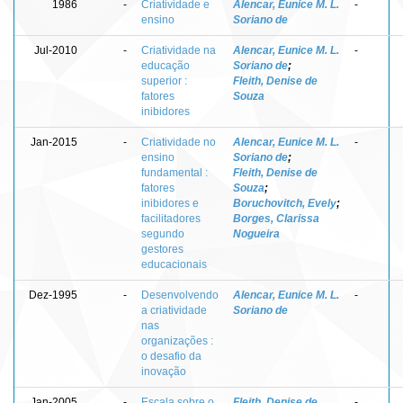
1986
-
Criatividade e
Alencar, Eunice M. L.
-
ensino
Soriano de
Jul-2010
-
Criatividade na
Alencar, Eunice M. L.
-
educação
Soriano de
;
superior :
Fleith, Denise de
fatores
Souza
inibidores
Jan-2015
-
Criatividade no
Alencar, Eunice M. L.
-
ensino
Soriano de
;
fundamental :
Fleith, Denise de
fatores
Souza
;
inibidores e
Boruchovitch, Evely
;
facilitadores
Borges, Clarissa
segundo
Nogueira
gestores
educacionais
Dez-1995
-
Desenvolvendo
Alencar, Eunice M. L.
-
a criatividade
Soriano de
nas
organizações :
o desafio da
inovação
Jan-2005
-
Escala sobre o
Fleith, Denise de
-