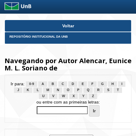
Skip
Voltar
navigation
REPOSITÓRIO INSTITUCIONAL DA UNB
Navegando por Autor Alencar, Eunice
M. L. Soriano de
Ir para:
0-9
A
B
C
D
E
F
G
H
I
J
K
L
M
N
O
P
Q
R
S
T
U
V
W
X
Y
Z
ou entre com as primeiras letras: