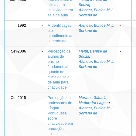
clima para
Souza
;
criatividade em
Alencar, Eunice M. L.
sala de aula
Soriano de
1992
-
A identificação
Alencar, Eunice M. L.
-
e o
Soriano de
atendimento ao
superdotado
Set-2006
-
Percepção de
Fleith, Denise de
-
alunos do
Souza
;
ensino
Alencar, Eunice M. L.
fundamental
Soriano de
quanto ao
clima de sala
de aula para
criatividade
Out-2015
-
Percepção de
Moraes, Gláucia
-
professores de
Madureira Lage e
;
Língua
Alencar, Eunice M. L.
Portuguesa
Soriano de
sobre
criatividade em
produções
textuais