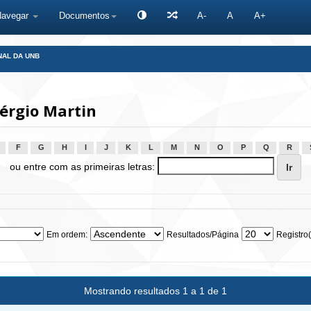
Navegar
Documentos
A-
A
A+
NAL DA UNB
érgio Martin
F
G
H
I
J
K
L
M
N
O
P
Q
R
ou entre com as primeiras letras:
Em ordem:
Resultados/Página
Registro(
Mostrando resultados 1 a 1 de 1