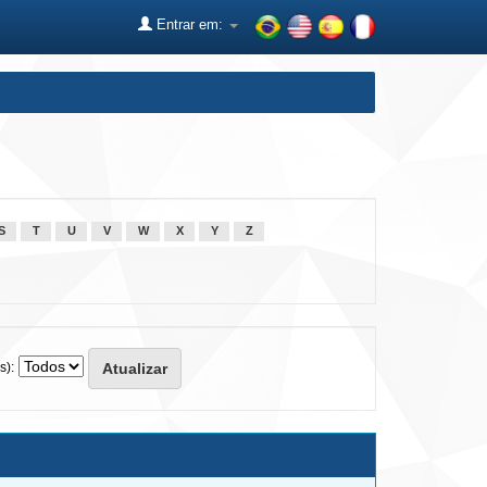
Entrar em:
S
T
U
V
W
X
Y
Z
s):