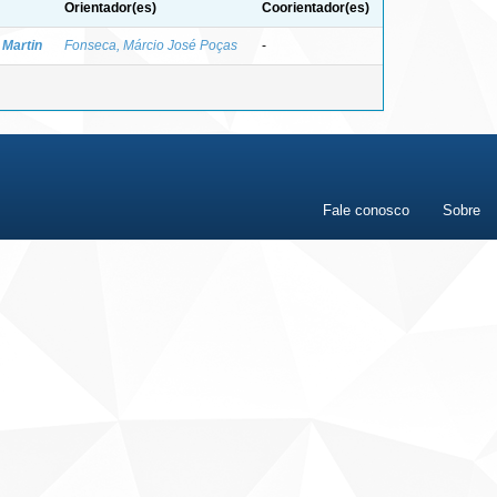
Orientador(es)
Coorientador(es)
 Martin
Fonseca, Márcio José Poças
-
Fale conosco
Sobre