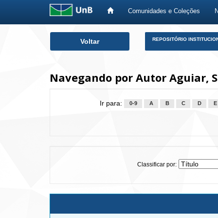
Comunidades e Coleções
Skip
REPOSITÓRIO INSTITUCIO
Voltar
navigation
Navegando por Autor Aguiar, S
Ir para:
0-9
A
B
C
D
E
Classificar por: