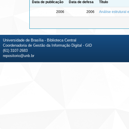
Data de publicação
Data de defesa
Título
2006
2006
Análise estrutural
Universidade de Brasília - Biblioteca Central
Coordenadoria de Gestão da Informação Digital - GID
(61) 3107-2683
repositorio@unb.br