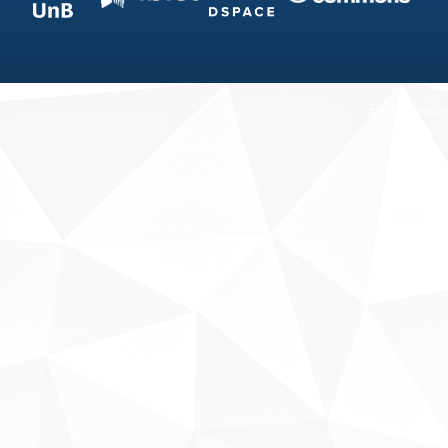
Fale conosco
Sobre