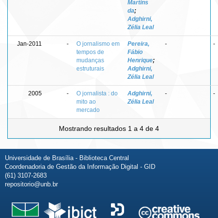
Martins
da
;
Adghirni,
Zélia Leal
Jan-2011
-
O jornalismo em
Pereira,
-
-
tempos de
Fábio
mudanças
Henrique
;
estruturais
Adghirni,
Zélia Leal
2005
-
O jornalista : do
Adghirni,
-
-
mito ao
Zélia Leal
mercado
Mostrando resultados 1 a 4 de 4
Universidade de Brasília - Biblioteca Central
Coordenadoria de Gestão da Informação Digital - GID
(61) 3107-2683
repositorio@unb.br