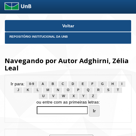
Skip
Voltar
navigation
REPOSITÓRIO INSTITUCIONAL DA UNB
Navegando por Autor Adghirni, Zélia
Leal
Ir para:
0-9
A
B
C
D
E
F
G
H
I
J
K
L
M
N
O
P
Q
R
S
T
U
V
W
X
Y
Z
ou entre com as primeiras letras: