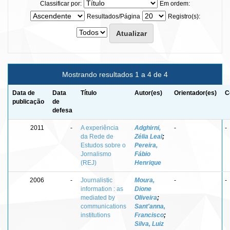
Classificar por:
Em ordem:
Resultados/Página
Registro(s):
Mostrando resultados 1 a 4 de 4
Data de
Data
Título
Autor(es)
Orientador(es)
C
publicação
de
defesa
2011
-
A experiência
Adghirni,
-
-
da Rede de
Zélia Leal
;
Estudos sobre o
Pereira,
Jornalismo
Fábio
(REJ)
Henrique
2006
-
Journalistic
Moura,
-
-
information : as
Dione
mediated by
Oliveira
;
communications
Sant'anna,
institutions
Francisco
;
Silva, Luiz