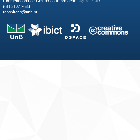
Coordenadoria de Gestão da Informação Digital - GID
(61) 3107-2683
repositorio@unb.br
Fale conosco
Sobre