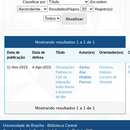
Classificar por:
Em ordem:
Resultados/Página
Registro(s):
Mostrando resultados 1 a 1 de 1
Data de
Data de
Título
Autor(es)
Orientador(es)
C
publicação
defesa
11-Nov-2015
4-Ago-2015
Simulações
Abreu,
Fonseca,
F
Particle-in-
Ana
Antonio
S
Cell da
Virgínia
Luciano de
interação
Passos
Almeida
entre fótons
e plasmas
de lítio
Mostrando resultados 1 a 1 de 1
Universidade de Brasília - Biblioteca Central