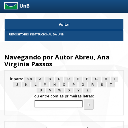
Skip
Voltar
navigation
REPOSITÓRIO INSTITUCIONAL DA UNB
Navegando por Autor Abreu, Ana
Virgínia Passos
Ir para:
0-9
A
B
C
D
E
F
G
H
I
J
K
L
M
N
O
P
Q
R
S
T
U
V
W
X
Y
Z
ou entre com as primeiras letras: