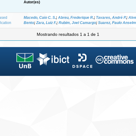
Autor(es)
ased
Macedo, Caio C. S.
;
Abreu, Frederique R.
;
Tavares, André P.
;
Alve
fication
Bento
;
Zara, Luiz F.
;
Rubim, Joel Camargo
;
Suarez, Paulo Anselm
Mostrando resultados 1 a 1 de 1