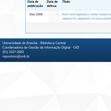
Data de
Data de
Título
publicação
defesa
Dez-2006
-
New heterogeneous metal-oxides b
catalyst for vegetable oil trans-esteri
Universidade de Brasília - Biblioteca Central
Coordenadoria de Gestão da Informação Digital - GID
(61) 3107-2683
repositorio@unb.br