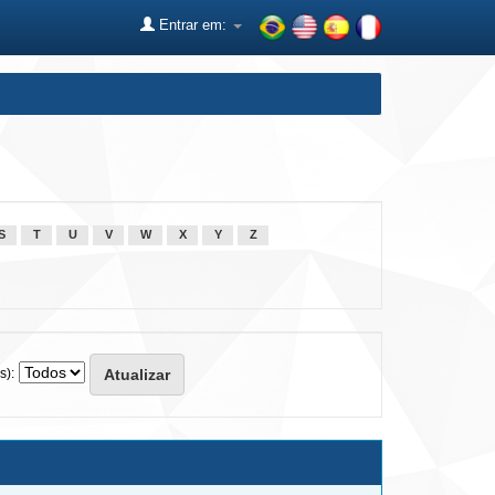
Entrar em:
S
T
U
V
W
X
Y
Z
s):