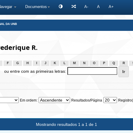
Navegar
Documentos
A-
A
A+
NAL DA UNB
ederique R.
F
G
H
I
J
K
L
M
N
O
P
Q
R
ou entre com as primeiras letras:
Em ordem:
Resultados/Página
Registro(
Mostrando resultados 1 a 1 de 1