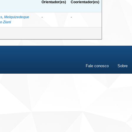
Orientador(es)
Coorientador(es)
s, Melquizedeque
-
-
o Ziani
Fale conosco
Sobre