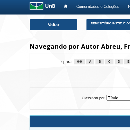
Comunidades e Coleções
Skip
REPOSITÓRIO INSTITUCIO
Voltar
navigation
Navegando por Autor Abreu, Fr
Ir para:
0-9
A
B
C
D
E
Classificar por: