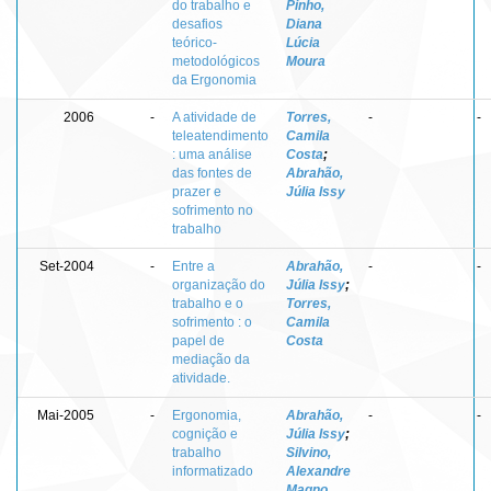
do trabalho e
Pinho,
desafios
Diana
teórico-
Lúcia
metodológicos
Moura
da Ergonomia
2006
-
A atividade de
Torres,
-
-
teleatendimento
Camila
: uma análise
Costa
;
das fontes de
Abrahão,
prazer e
Júlia Issy
sofrimento no
trabalho
Set-2004
-
Entre a
Abrahão,
-
-
organização do
Júlia Issy
;
trabalho e o
Torres,
sofrimento : o
Camila
papel de
Costa
mediação da
atividade.
Mai-2005
-
Ergonomia,
Abrahão,
-
-
cognição e
Júlia Issy
;
trabalho
Silvino,
informatizado
Alexandre
Magno