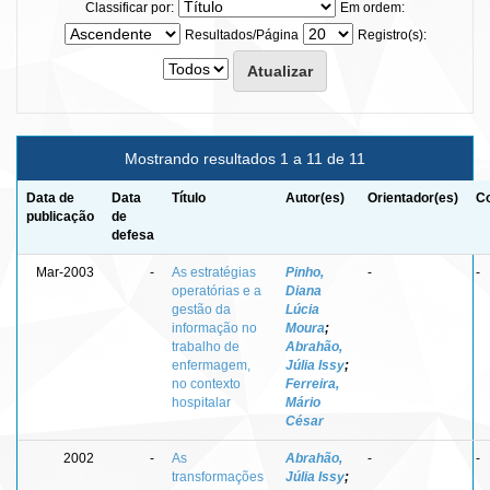
Classificar por:
Em ordem:
Resultados/Página
Registro(s):
Mostrando resultados 1 a 11 de 11
Data de
Data
Título
Autor(es)
Orientador(es)
Co
publicação
de
defesa
Mar-2003
-
As estratégias
Pinho,
-
-
operatórias e a
Diana
gestão da
Lúcia
informação no
Moura
;
trabalho de
Abrahão,
enfermagem,
Júlia Issy
;
no contexto
Ferreira,
hospitalar
Mário
César
2002
-
As
Abrahão,
-
-
transformações
Júlia Issy
;