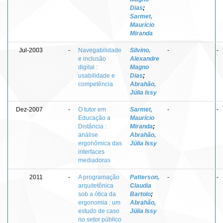
Dias
;
Sarmet,
Maurício
Miranda
Jul-2003
-
Navegabilidade
Silvino,
-
-
e inclusão
Alexandre
digital :
Magno
usabilidade e
Dias
;
competência
Abrahão,
Júlia Issy
Dez-2007
-
O tutor em
Sarmet,
-
-
Educação a
Maurício
Distância :
Miranda
;
análise
Abrahão,
ergonômica das
Júlia Issy
interfaces
mediadoras
2011
-
A programação
Patterson,
-
-
arquitetônica
Claudia
sob a ótica da
Bartolo
;
ergonomia : um
Abrahão,
estudo de caso
Júlia Issy
no setor público