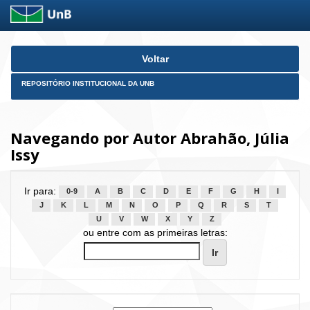
Skip
Voltar
navigation
REPOSITÓRIO INSTITUCIONAL DA UNB
Navegando por Autor Abrahão, Júlia
Issy
Ir para:
0-9
A
B
C
D
E
F
G
H
I
J
K
L
M
N
O
P
Q
R
S
T
U
V
W
X
Y
Z
ou entre com as primeiras letras: