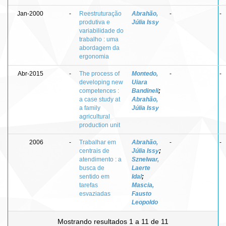
Jan-2000
-
Reestruturação
Abrahão,
-
-
produtiva e
Júlia Issy
variabilidade do
trabalho : uma
abordagem da
ergonomia
Abr-2015
-
The process of
Montedo,
-
-
developing new
Uiara
competences :
Bandineli
;
a case study at
Abrahão,
a family
Júlia Issy
agricultural
production unit
2006
-
Trabalhar em
Abrahão,
-
-
centrais de
Júlia Issy
;
atendimento : a
Sznelwar,
busca de
Laerte
sentido em
Idal
;
tarefas
Mascia,
esvaziadas
Fausto
Leopoldo
Mostrando resultados 1 a 11 de 11