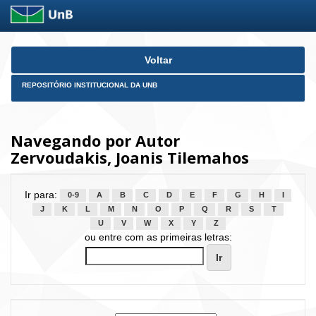
Skip
Voltar
navigation
REPOSITÓRIO INSTITUCIONAL DA UNB
Navegando por Autor
Zervoudakis, Joanis Tilemahos
Ir para:
0-9
A
B
C
D
E
F
G
H
I
J
K
L
M
N
O
P
Q
R
S
T
U
V
W
X
Y
Z
ou entre com as primeiras letras: