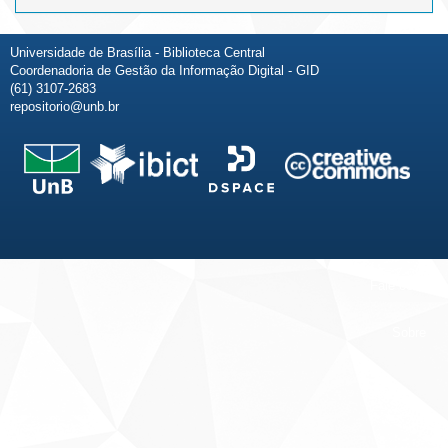
Universidade de Brasília - Biblioteca Central
Coordenadoria de Gestão da Informação Digital - GID
(61) 3107-2683
repositorio@unb.br
Fale conosco
Sobre