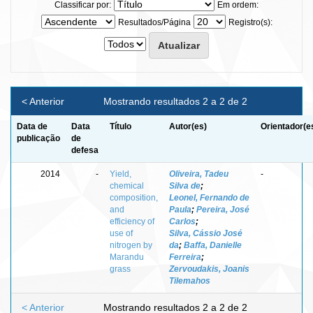
Classificar por:
Em ordem:
Resultados/Página
Registro(s):
< Anterior
Mostrando resultados 2 a 2 de 2
Data de
Data
Título
Autor(es)
Orientador(e
publicação
de
defesa
2014
-
Yield,
Oliveira, Tadeu
-
chemical
Silva de
;
composition,
Leonel, Fernando de
and
Paula
;
Pereira, José
efficiency of
Carlos
;
use of
Silva, Cássio José
nitrogen by
da
;
Baffa, Danielle
Marandu
Ferreira
;
grass
Zervoudakis, Joanis
Tilemahos
< Anterior
Mostrando resultados 2 a 2 de 2