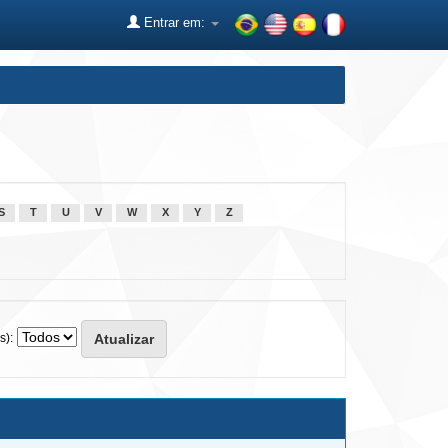
Entrar em:
S
T
U
V
W
X
Y
Z
s):