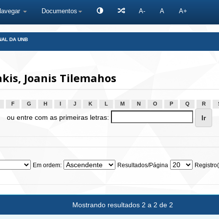
Navegar
Documentos
A-
A
A+
NAL DA UNB
is, Joanis Tilemahos
F
G
H
I
J
K
L
M
N
O
P
Q
R
ou entre com as primeiras letras:
Em ordem:
Resultados/Página
Registro(
Mostrando resultados 2 a 2 de 2