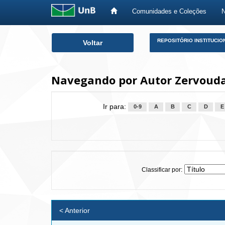
Comunidades e Coleções
Skip
REPOSITÓRIO INSTITUCIO
Voltar
navigation
Navegando por Autor Zervoudak
Ir para:
0-9
A
B
C
D
E
Classificar por:
< Anterior