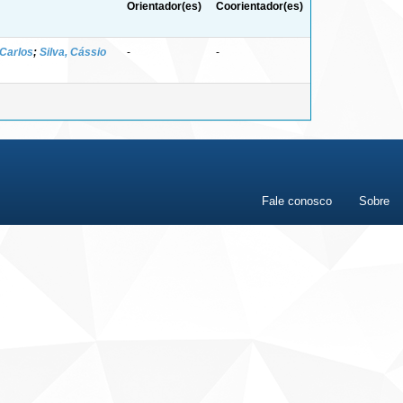
Orientador(es)
Coorientador(es)
 Carlos
;
Silva, Cássio
-
-
Fale conosco
Sobre