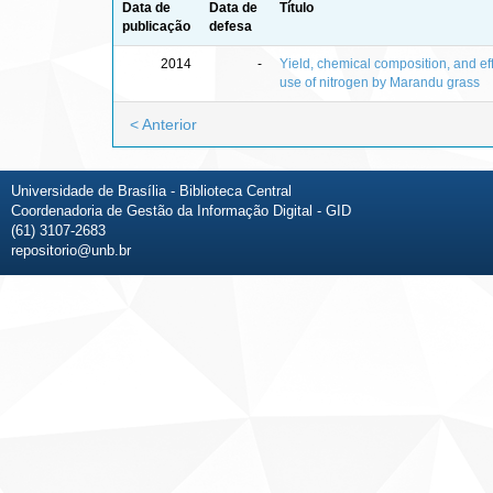
Data de
Data de
Título
publicação
defesa
2014
-
Yield, chemical composition, and eff
use of nitrogen by Marandu grass
< Anterior
Universidade de Brasília - Biblioteca Central
Coordenadoria de Gestão da Informação Digital - GID
(61) 3107-2683
repositorio@unb.br