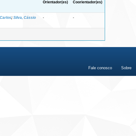
Orientador(es)
Coorientador(es)
 Carlos
;
Silva, Cássio
-
-
Fale conosco
Sobre