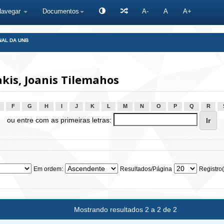
Navegar
Documentos
A-
A
A+
NAL DA UNB
is, Joanis Tilemahos
F
G
H
I
J
K
L
M
N
O
P
Q
R
ou entre com as primeiras letras:
Em ordem:
Resultados/Página
Registro(
Mostrando resultados 2 a 2 de 2