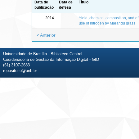
Data de
Data de
Título
publicação
defesa
2014
-
Yield, chemical composition, and eff
use of nitrogen by Marandu grass
< Anterior
Universidade de Brasília - Biblioteca Central
Coordenadoria de Gestão da Informação Digital - GID
(61) 3107-2683
repositorio@unb.br