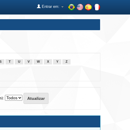
Entrar em:
S
T
U
V
W
X
Y
Z
s):