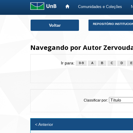
Comunidades e Coleções
Skip
REPOSITÓRIO INSTITUCIO
Voltar
navigation
Navegando por Autor Zervoudak
Ir para:
0-9
A
B
C
D
E
Classificar por:
< Anterior