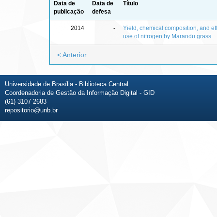
Data de
Data de
Título
publicação
defesa
2014
-
Yield, chemical composition, and eff
use of nitrogen by Marandu grass
< Anterior
Universidade de Brasília - Biblioteca Central
Coordenadoria de Gestão da Informação Digital - GID
(61) 3107-2683
repositorio@unb.br