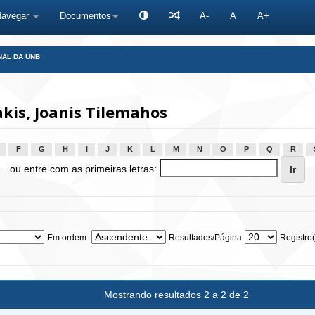
Navegar
Documentos
A-
A
A+
NAL DA UNB
is, Joanis Tilemahos
F
G
H
I
J
K
L
M
N
O
P
Q
R
ou entre com as primeiras letras:
Em ordem:
Resultados/Página
Registro(
Mostrando resultados 2 a 2 de 2