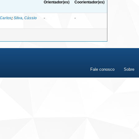
Orientador(es)
Coorientador(es)
 Carlos
;
Silva, Cássio
-
-
Fale conosco
Sobre