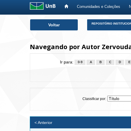
Comunidades e Coleções
Skip
REPOSITÓRIO INSTITUCIO
Voltar
navigation
Navegando por Autor Zervoudak
Ir para:
0-9
A
B
C
D
E
Classificar por:
< Anterior