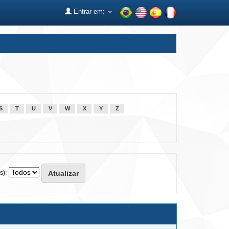
Entrar em:
S
T
U
V
W
X
Y
Z
s):