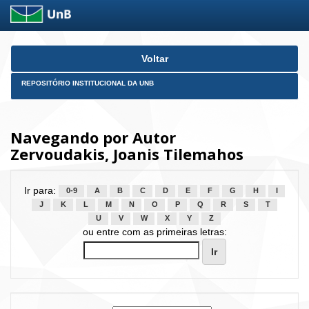
Skip
Voltar
navigation
REPOSITÓRIO INSTITUCIONAL DA UNB
Navegando por Autor
Zervoudakis, Joanis Tilemahos
Ir para:
0-9
A
B
C
D
E
F
G
H
I
J
K
L
M
N
O
P
Q
R
S
T
U
V
W
X
Y
Z
ou entre com as primeiras letras: