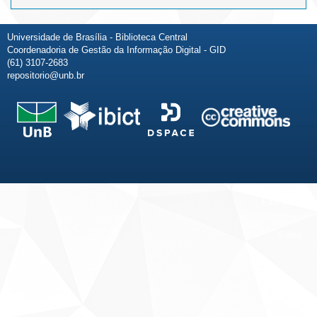
Universidade de Brasília - Biblioteca Central
Coordenadoria de Gestão da Informação Digital - GID
(61) 3107-2683
repositorio@unb.br
Fale conosco
Sobre