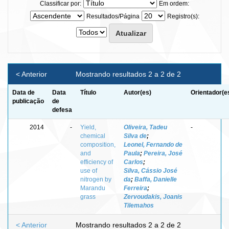
Classificar por:
Em ordem:
Resultados/Página
Registro(s):
< Anterior
Mostrando resultados 2 a 2 de 2
Data de
Data
Título
Autor(es)
Orientador(e
publicação
de
defesa
2014
-
Yield,
Oliveira, Tadeu
-
chemical
Silva de
;
composition,
Leonel, Fernando de
and
Paula
;
Pereira, José
efficiency of
Carlos
;
use of
Silva, Cássio José
nitrogen by
da
;
Baffa, Danielle
Marandu
Ferreira
;
grass
Zervoudakis, Joanis
Tilemahos
< Anterior
Mostrando resultados 2 a 2 de 2