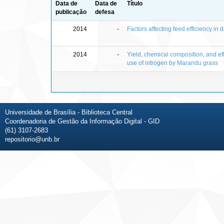
Data de
Data de
Título
publicação
defesa
2014
-
Factors affecting feed efficiency in 
2014
-
Yield, chemical composition, and eff
use of nitrogen by Marandu grass
Universidade de Brasília - Biblioteca Central
Coordenadoria de Gestão da Informação Digital - GID
(61) 3107-2683
repositorio@unb.br