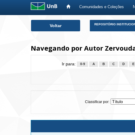
Comunidades e Coleções
Skip
REPOSITÓRIO INSTITUCIO
Voltar
navigation
Navegando por Autor Zervoudak
Ir para:
0-9
A
B
C
D
E
Classificar por: