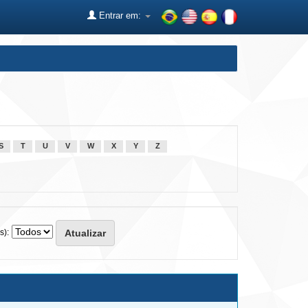
Entrar em:
S
T
U
V
W
X
Y
Z
s):