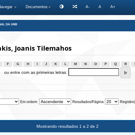
Navegar
Documentos
A-
A
A+
NAL DA UNB
is, Joanis Tilemahos
F
G
H
I
J
K
L
M
N
O
P
Q
R
ou entre com as primeiras letras:
Em ordem:
Resultados/Página
Registro(
Mostrando resultados 1 a 2 de 2