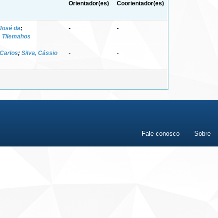
Orientador(es)
Coorientador(es)
 José da
;
-
-
s Tilemahos
 Carlos
;
Silva, Cássio
-
-
Fale conosco
Sobre