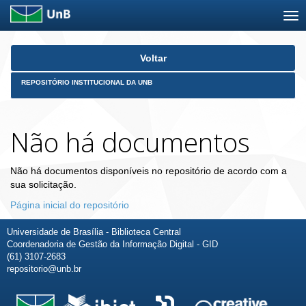
Skip
Voltar
navigation
REPOSITÓRIO INSTITUCIONAL DA UNB
Não há documentos
Não há documentos disponíveis no repositório de acordo com a
sua solicitação.
Página inicial do repositório
Universidade de Brasília - Biblioteca Central
Coordenadoria de Gestão da Informação Digital - GID
(61) 3107-2683
repositorio@unb.br