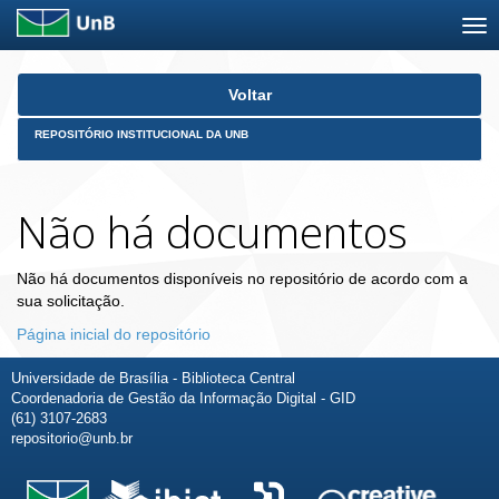
Skip
Voltar
navigation
REPOSITÓRIO INSTITUCIONAL DA UNB
Não há documentos
Não há documentos disponíveis no repositório de acordo com a
sua solicitação.
Página inicial do repositório
Universidade de Brasília - Biblioteca Central
Coordenadoria de Gestão da Informação Digital - GID
(61) 3107-2683
repositorio@unb.br