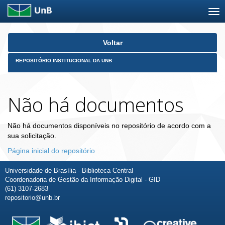
Skip
Voltar
navigation
REPOSITÓRIO INSTITUCIONAL DA UNB
Não há documentos
Não há documentos disponíveis no repositório de acordo com a
sua solicitação.
Página inicial do repositório
Universidade de Brasília - Biblioteca Central
Coordenadoria de Gestão da Informação Digital - GID
(61) 3107-2683
repositorio@unb.br