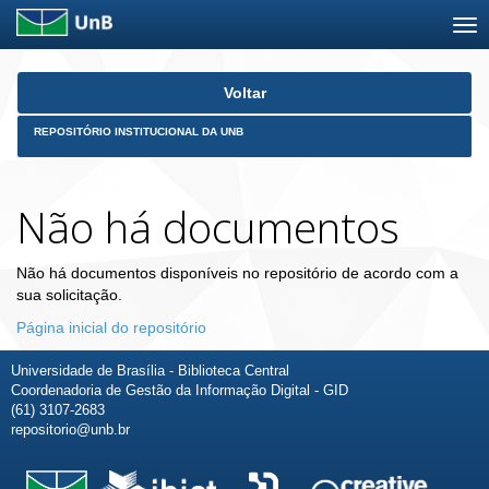
Skip
Voltar
navigation
REPOSITÓRIO INSTITUCIONAL DA UNB
Não há documentos
Não há documentos disponíveis no repositório de acordo com a
sua solicitação.
Página inicial do repositório
Universidade de Brasília - Biblioteca Central
Coordenadoria de Gestão da Informação Digital - GID
(61) 3107-2683
repositorio@unb.br