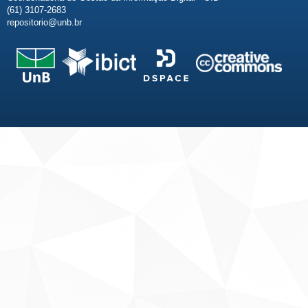
(61) 3107-2683
repositorio@unb.br
Fale conosco
Sobre