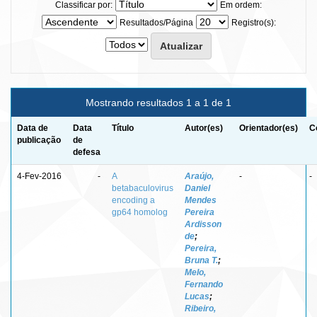
Classificar por:
Em ordem:
Resultados/Página
Registro(s):
Mostrando resultados 1 a 1 de 1
Data de
Data
Título
Autor(es)
Orientador(es)
C
publicação
de
defesa
4-Fev-2016
-
A
Araújo,
-
-
betabaculovirus
Daniel
encoding a
Mendes
gp64 homolog
Pereira
Ardisson
de
;
Pereira,
Bruna T.
;
Melo,
Fernando
Lucas
;
Ribeiro,