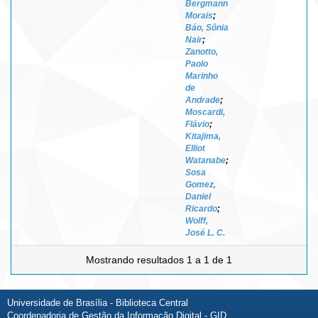
Bergmann
Morais
;
Báo, Sônia
Nair
;
Zanotto,
Paolo
Marinho
de
Andrade
;
Moscardi,
Flávio
;
Kitajima,
Elliot
Watanabe
;
Sosa
Gomez,
Daniel
Ricardo
;
Wolff,
José L. C.
Mostrando resultados 1 a 1 de 1
Universidade de Brasília - Biblioteca Central
Coordenadoria de Gestão da Informação Digital - GID