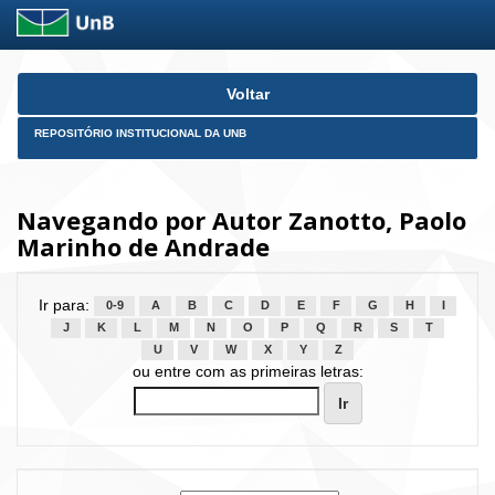
Skip
Voltar
navigation
REPOSITÓRIO INSTITUCIONAL DA UNB
Navegando por Autor Zanotto, Paolo
Marinho de Andrade
Ir para:
0-9
A
B
C
D
E
F
G
H
I
J
K
L
M
N
O
P
Q
R
S
T
U
V
W
X
Y
Z
ou entre com as primeiras letras: