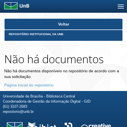
Skip
Voltar
navigation
REPOSITÓRIO INSTITUCIONAL DA UNB
Não há documentos
Não há documentos disponíveis no repositório de acordo com a
sua solicitação.
Página inicial do repositório
Universidade de Brasília - Biblioteca Central
Coordenadoria de Gestão da Informação Digital - GID
(61) 3107-2683
repositorio@unb.br