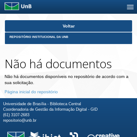
Skip
Voltar
navigation
REPOSITÓRIO INSTITUCIONAL DA UNB
Não há documentos
Não há documentos disponíveis no repositório de acordo com a
sua solicitação.
Página inicial do repositório
Universidade de Brasília - Biblioteca Central
Coordenadoria de Gestão da Informação Digital - GID
(61) 3107-2683
repositorio@unb.br