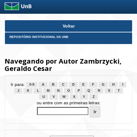
Skip
Voltar
navigation
REPOSITÓRIO INSTITUCIONAL DA UNB
Navegando por Autor Zambrzycki,
Geraldo Cesar
Ir para:
0-9
A
B
C
D
E
F
G
H
I
J
K
L
M
N
O
P
Q
R
S
T
U
V
W
X
Y
Z
ou entre com as primeiras letras: