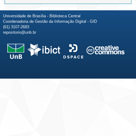
Universidade de Brasília - Biblioteca Central
Coordenadoria de Gestão da Informação Digital - GID
(61) 3107-2683
repositorio@unb.br
Fale conosco
Sobre