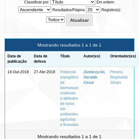
Classificar por:
Em ordem:
Resultados/Página
Registro(s):
Mostrando resultados 1 a 1 de 1
Data de
Data de
Título
Autor(es)
Orientador(es)
publicação
defesa
18-Out-2018
27-Abr-2018
Potencial
Zambrzycki,
Pereira,
energético
Geraldo
Reginaldo
de
Cesar
Sérgio
biomassas
residuais
e atributos
de solos
em
ambientes
agrícolas
e florestais
Mostrando resultados 1 a 1 de 1