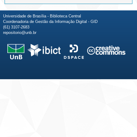
Universidade de Brasília - Biblioteca Central
Coordenadoria de Gestão da Informação Digital - GID
(61) 3107-2683
repositorio@unb.br
Fale conosco
Sobre