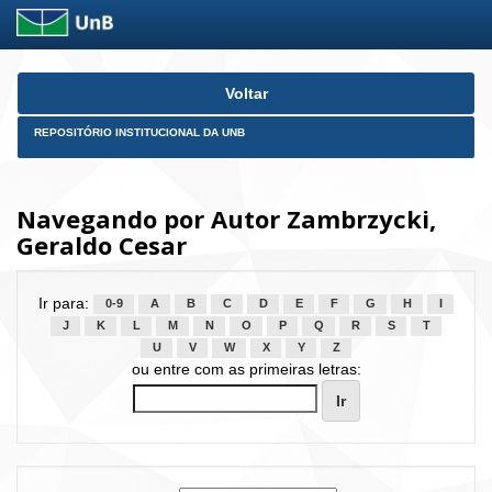
Skip
Voltar
navigation
REPOSITÓRIO INSTITUCIONAL DA UNB
Navegando por Autor Zambrzycki,
Geraldo Cesar
Ir para:
0-9
A
B
C
D
E
F
G
H
I
J
K
L
M
N
O
P
Q
R
S
T
U
V
W
X
Y
Z
ou entre com as primeiras letras: