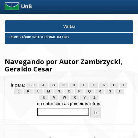
Skip
Voltar
navigation
REPOSITÓRIO INSTITUCIONAL DA UNB
Navegando por Autor Zambrzycki,
Geraldo Cesar
Ir para:
0-9
A
B
C
D
E
F
G
H
I
J
K
L
M
N
O
P
Q
R
S
T
U
V
W
X
Y
Z
ou entre com as primeiras letras: