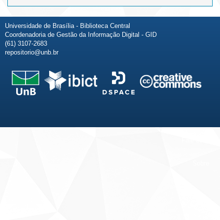
Universidade de Brasília - Biblioteca Central
Coordenadoria de Gestão da Informação Digital - GID
(61) 3107-2683
repositorio@unb.br
Fale conosco
Sobre