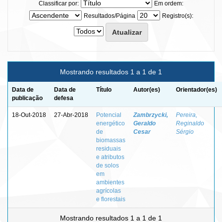
Classificar por:
Em ordem:
Resultados/Página
Registro(s):
Mostrando resultados 1 a 1 de 1
Data de
Data de
Título
Autor(es)
Orientador(es)
publicação
defesa
18-Out-2018
27-Abr-2018
Potencial
Zambrzycki,
Pereira,
energético
Geraldo
Reginaldo
de
Cesar
Sérgio
biomassas
residuais
e atributos
de solos
em
ambientes
agrícolas
e florestais
Mostrando resultados 1 a 1 de 1