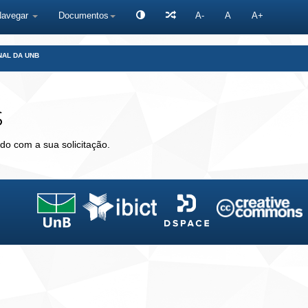
Navegar
Documentos
A-
A
A+
NAL DA UNB
s
do com a sua solicitação.