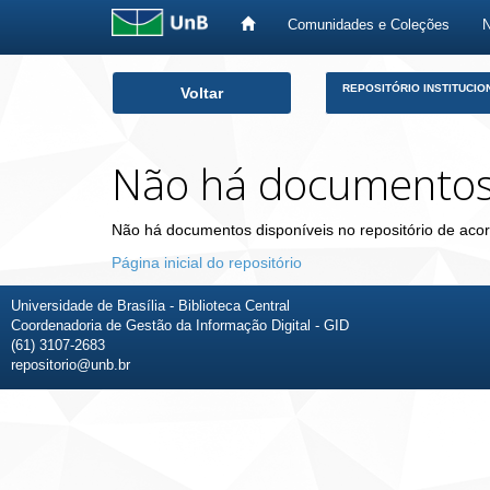
Comunidades e Coleções
Skip
REPOSITÓRIO INSTITUCIO
Voltar
navigation
Não há documento
Não há documentos disponíveis no repositório de acor
Página inicial do repositório
Universidade de Brasília - Biblioteca Central
Coordenadoria de Gestão da Informação Digital - GID
(61) 3107-2683
repositorio@unb.br