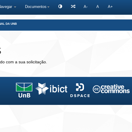
Navegar
Documentos
A-
A
A+
NAL DA UNB
s
do com a sua solicitação.