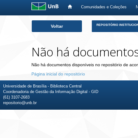
Comunidades e Coleções
Skip
REPOSITÓRIO INSTITUCIO
Voltar
navigation
Não há documento
Não há documentos disponíveis no repositório de acor
Página inicial do repositório
Universidade de Brasília - Biblioteca Central
Coordenadoria de Gestão da Informação Digital - GID
(61) 3107-2683
repositorio@unb.br