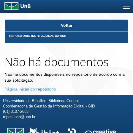
Skip
Voltar
navigation
REPOSITÓRIO INSTITUCIONAL DA UNB
Não há documentos
Não há documentos disponíveis no repositório de acordo com a
sua solicitação.
Página inicial do repositório
Universidade de Brasília - Biblioteca Central
Coordenadoria de Gestão da Informação Digital - GID
(61) 3107-2683
repositorio@unb.br