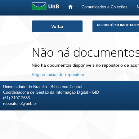
Comunidades e Coleções
Skip
REPOSITÓRIO INSTITUCIO
Voltar
navigation
Não há documento
Não há documentos disponíveis no repositório de acor
Página inicial do repositório
Universidade de Brasília - Biblioteca Central
Coordenadoria de Gestão da Informação Digital - GID
(61) 3107-2683
repositorio@unb.br