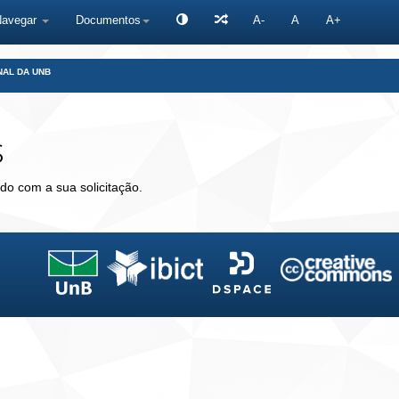
Navegar
Documentos
A-
A
A+
NAL DA UNB
s
do com a sua solicitação.